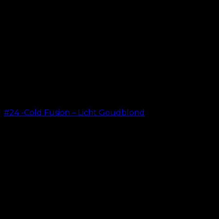
#24 -Cold Fusion – Licht Goudblond
kr.
499.00