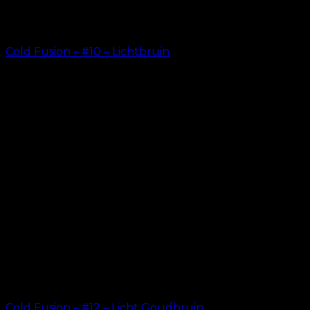
Cold Fusion – #10 – Lichtbruin
kr.
499.00
Cold Fusion – #12 – Licht Goudbruin