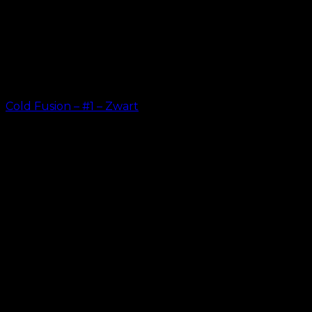
Cold Fusion – #1 – Zwart
kr.
499.00