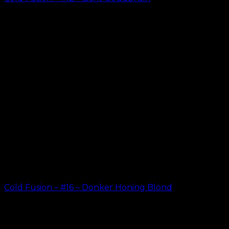
kr.
499.00
Cold Fusion – #16 – Donker Honing Blond
kr.
499.00