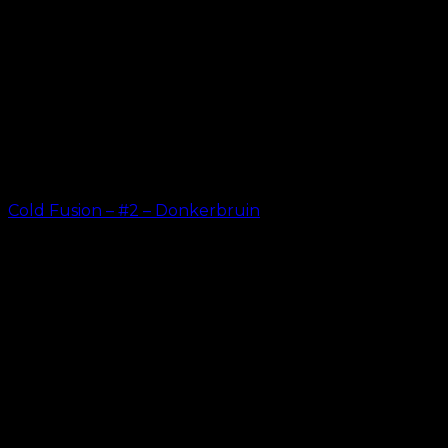
Cold Fusion – #2 – Donkerbruin
kr.
499.00