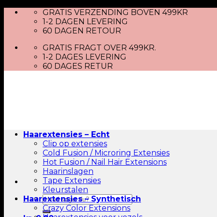
Skip
GRATIS VERZENDING BOVEN 499KR
to
1-2 DAGEN LEVERING
content
60 DAGEN RETOUR
GRATIS FRAGT OVER 499KR.
1-2 DAGES LEVERING
60 DAGES RETUR
Haarextensies – Echt
Clip op extensies
Cold Fusion / Microring Extensies
Hot Fusion / Nail Hair Extensions
Haarinslagen
Tape Extensies
Kleurstalen
Zoeken
Haarextensies – Synthetisch
naar:
Crazy Color Extensions