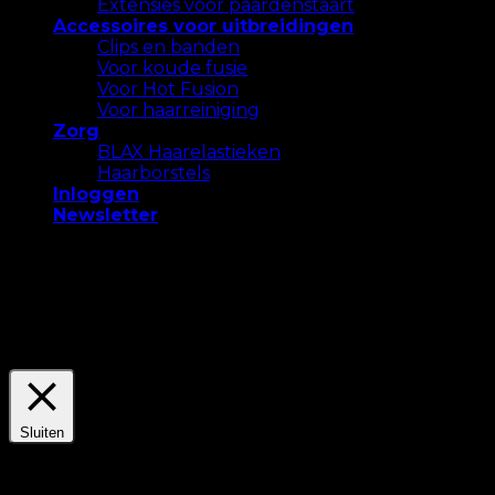
Extensies voor paardenstaart
Accessoires voor uitbreidingen
Clips en banden
Voor koude fusie
Voor Hot Fusion
Voor haarreiniging
Zorg
BLAX Haarelastieken
Haarborstels
Inloggen
Newsletter
We gebruiken cookies op onze website om u de
meest relevante ervaring te bieden. Accepteer alle
cookies of klik op "Instellingen" om een ​​
gecontroleerde toestemming te geven.
Settings
Accepteer Alles
Sluiten
Privacyoverzicht