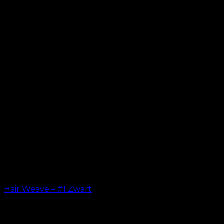
Hair Weave – #1 Zwart
kr.
599.00
–
kr.
649.00