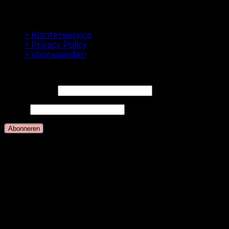
betaling.
INFORMATION
> Klantenservice
> Privacy Policy
> Voorwaarden
NIEUWSBRIEF
E-mailadres*
Naam
Talen
Nederlands
Deens
Engels
Duits
Zweeds