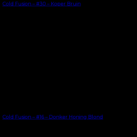
Cold Fusion – #30 – Koper Bruin
kr.
499.00
–
kr.
599.00
Cold Fusion – #16 – Donker Honing Blond
kr.
499.00
–
kr.
599.00