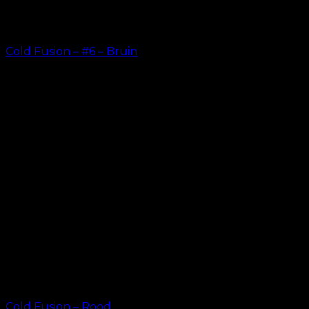
Cold Fusion – #6 – Bruin
kr.
499.00
–
kr.
599.00
Cold Fusion – Rood