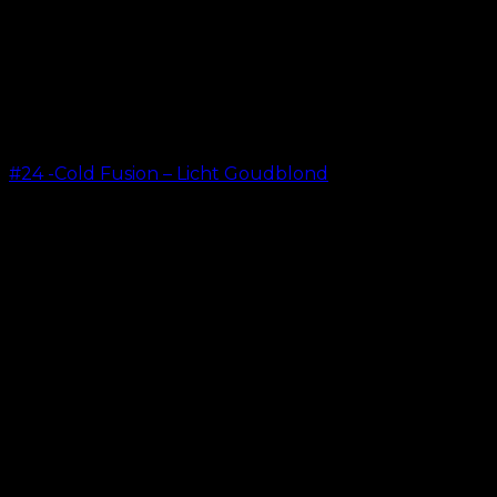
#24 -Cold Fusion – Licht Goudblond
kr.
499.00
–
kr.
599.00