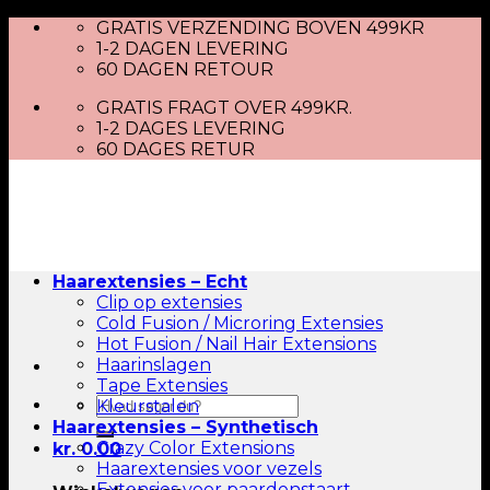
Skip
GRATIS VERZENDING BOVEN 499KR
to
1-2 DAGEN LEVERING
content
60 DAGEN RETOUR
GRATIS FRAGT OVER 499KR.
1-2 DAGES LEVERING
60 DAGES RETUR
Haarextensies – Echt
Clip op extensies
Cold Fusion / Microring Extensies
Hot Fusion / Nail Hair Extensions
Haarinslagen
Tape Extensies
Zoeken
Kleurstalen
naar:
Haarextensies – Synthetisch
Crazy Color Extensions
kr.
0.00
Haarextensies voor vezels
Extensies voor paardenstaart