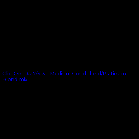
Clip-On – #27/613 – Medium Goudblond/Platinum
Blond mix
kr.
499.00
–
kr.
749.00
ORIGINELE HAAREXTENSIES SINDS 2012
Oak Hair is een van Scandinavië's leidende
haarverlenging bedrijven. Sinds de lancering van
onze eerste online winkel in 2012 is ons doel om u de
beste hairextensions aan te bieden. Hoge kwaliteit en
gemaakt tot in de perfectie. We houden ervan om je
haar er goed uit te laten zien. Altijd met een snelle
levering, geweldige klantenservice en veilige