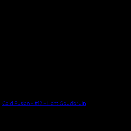
kr.
19.00
Cold Fusion – #12 – Licht Goudbruin
kr.
499.00
–
kr.
599.00