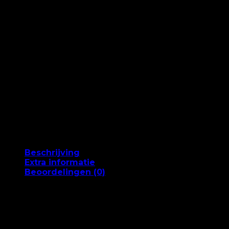
-
Rood
aantal
Snelle levering 1-2 werkdagen
Bestel eerder 15 en we sturen het vandaag op
Tevredenheidsgarantie
Gratis verzending vanaf DKK 499
60 dagen volledig retourbeleid
Betaal met MobilePay
Beschrijving
Extra informatie
Beoordelingen (0)
Beschrijving
Eindelijk is er ook een fantastische knalrode kleur ge
en soms ietwat lastig kan zijn, bieden wij deze mooie