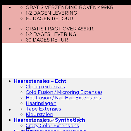
Skip
GRATIS VERZENDING BOVEN 499KR
to
1-2 DAGEN LEVERING
content
60 DAGEN RETOUR
GRATIS FRAGT OVER 499KR.
1-2 DAGES LEVERING
60 DAGES RETUR
Haarextensies – Echt
Clip op extensies
Cold Fusion / Microring Extensies
Hot Fusion / Nail Hair Extensions
Haarinslagen
Tape Extensies
Kleurstalen
Zoeken
Haarextensies – Synthetisch
naar:
Crazy Color Extensions