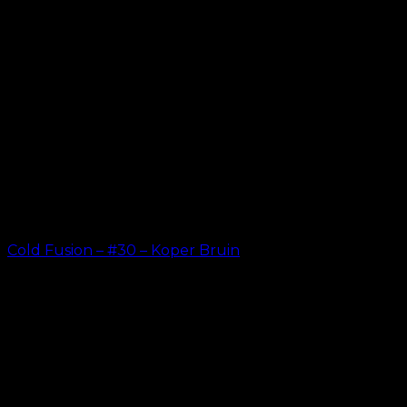
Cold Fusion – #30 – Koper Bruin
kr.
499.00
–
kr.
599.00