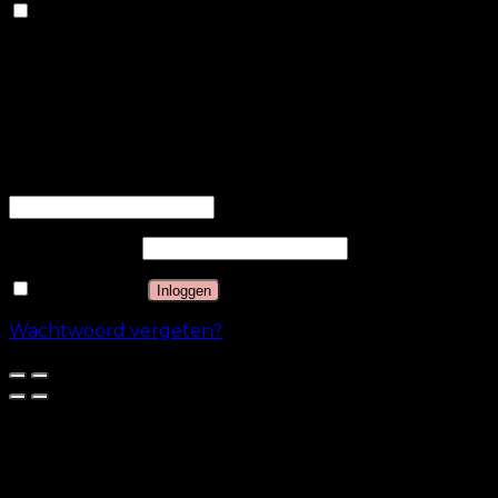
Anderen
Andere niet-gecategoriseerde cookies zijn cookies die
worden geanalyseerd en die nog niet in een
categorie zijn ingedeeld.
OPSLAAN & ACCEPTEREN
Inloggen
Gebruikersnaam of e-mailadres
*
Wachtwoord
*
Onthouden
Inloggen
Wachtwoord vergeten?