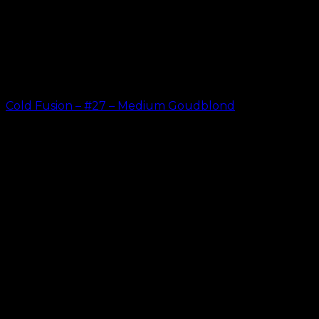
Cold Fusion – #27 – Medium Goudblond
kr.
499.00
–
kr.
599.00