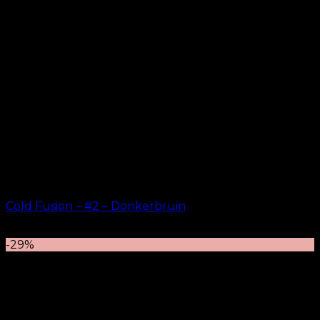
Cold Fusion – #2 – Donkerbruin
kr.
499.00
–
kr.
599.00
-29%