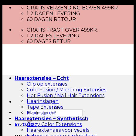
Skip
GRATIS VERZENDING BOVEN 499KR
to
1-2 DAGEN LEVERING
content
60 DAGEN RETOUR
GRATIS FRAGT OVER 499KR.
1-2 DAGES LEVERING
60 DAGES RETUR
Haarextensies – Echt
Clip op extensies
Cold Fusion / Microring Extensies
Hot Fusion / Nail Hair Extensions
Haarinslagen
Tape Extensies
Zoeken
Kleurstalen
naar:
Haarextensies – Synthetisch
Crazy Color Extensions
kr.
0.00
Haarextensies voor vezels
Extensies voor paardenstaart