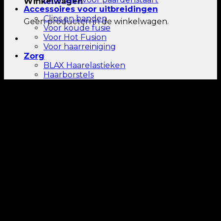
Winkelwagen
Accessoires voor uitbreidingen
Clips en banden
Geen producten in de winkelwagen.
Voor koude fusie
Voor Hot Fusion
Voor haarreiniging
Zorg
BLAX Haarelastieken
Haarborstels