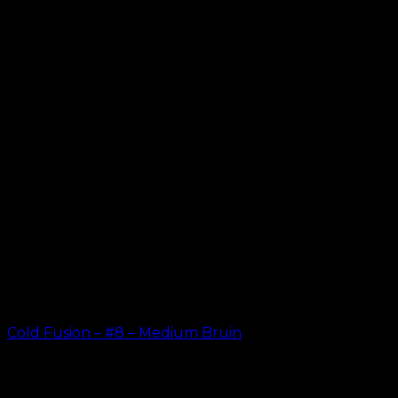
Gerelateerde producten
Cold Fusion – #8 – Medium Bruin
kr.
499.00
–
kr.
599.00