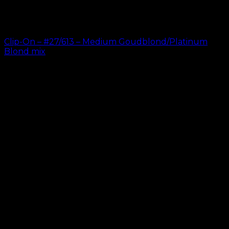
Clip-On – #27/613 – Medium Goudblond/Platinum
Blond mix
kr.
499.00
–
kr.
749.00