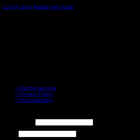
Cold Fusion Naald met Haak
kr.
19.00
ORIGINELE HAAREXTENSIES SINDS 2012
Oak Hair is een van Scandinavië's leidende
haarverlenging bedrijven. Sinds de lancering van
onze eerste online winkel in 2012 is ons doel om u de
beste hairextensions aan te bieden. Hoge kwaliteit en
gemaakt tot in de perfectie. We houden ervan om je
haar er goed uit te laten zien. Altijd met een snelle
levering, geweldige klantenservice en veilige
betaling.
INFORMATION
> Klantenservice
> Privacy Policy
> Voorwaarden
NIEUWSBRIEF
E-mailadres*
Naam