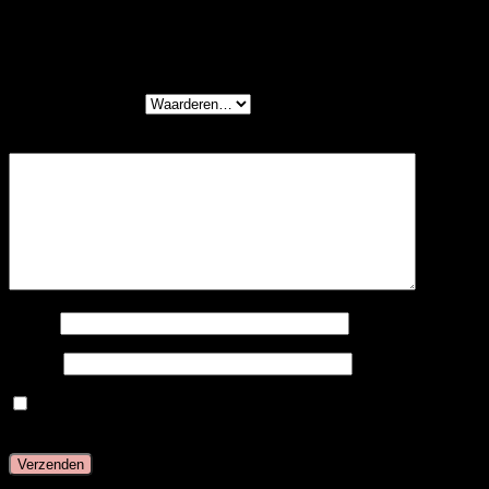
Wees de eerste om “Cold Fusion – #10 –
Lichtbruin” te beoordelen
Je waardering
*
Je beoordeling
*
Naam
E-mail
Mijn naam, e-mail en site opslaan in deze browser
voor de volgende keer wanneer ik een reactie plaats.