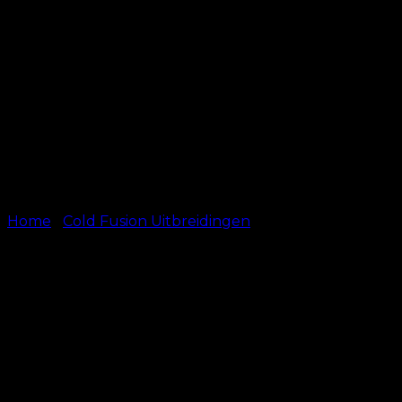
Home
/
Cold Fusion Uitbreidingen
Cold Fusion – #10 –
Lichtbruin
kr.
499.00
–
kr.
599.00
50 cm
Length
60 cm (+13,45 €)