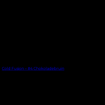
Cold Fusion – #4 Chokoladebruin
kr.
499.00
–
kr.
599.00