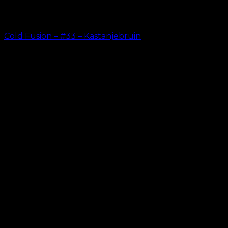
Cold Fusion – #33 – Kastanjebruin
kr.
499.00
–
kr.
599.00