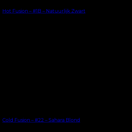
Hot Fusion – #1B – Natuurlijk Zwart
kr.
499.00
–
kr.
599.00
Cold Fusion – #22 – Sahara Blond
kr.
499.00
–
kr.
599.00