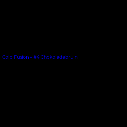
Cold Fusion – #4 Chokoladebruin
kr.
499.00
–
kr.
599.00