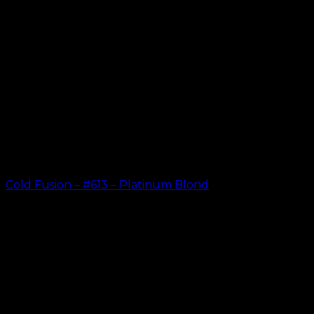
Cold Fusion – #613 – Platinum Blond
kr.
499.00
–
kr.
599.00