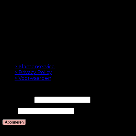
ORIGINELE HAAREXTENSIES SINDS 2012
Oak Hair is een van Scandinavië's leidende
haarverlenging bedrijven. Sinds de lancering van
onze eerste online winkel in 2012 is ons doel om u de
beste hairextensions aan te bieden. Hoge kwaliteit en
gemaakt tot in de perfectie. We houden ervan om je
haar er goed uit te laten zien. Altijd met een snelle
levering, geweldige klantenservice en veilige
betaling.
INFORMATION
> Klantenservice
> Privacy Policy
> Voorwaarden
NIEUWSBRIEF
E-mailadres*
Naam
Talen