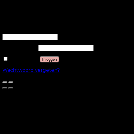
categorie zijn ingedeeld.
OPSLAAN & ACCEPTEREN
Inloggen
Gebruikersnaam of e-mailadres
*
Wachtwoord
*
Onthouden
Inloggen
Wachtwoord vergeten?