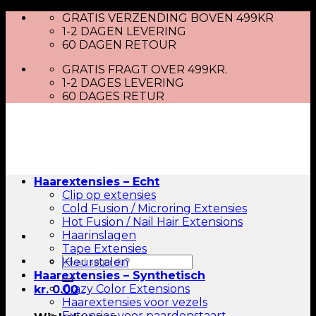
Skip
GRATIS VERZENDING BOVEN 499KR
to
1-2 DAGEN LEVERING
content
60 DAGEN RETOUR
GRATIS FRAGT OVER 499KR.
1-2 DAGES LEVERING
60 DAGES RETUR
Haarextensies – Echt
Clip op extensies
Cold Fusion / Microring Extensies
Hot Fusion / Nail Hair Extensions
Haarinslagen
Tape Extensies
Zoeken
Kleurstalen
naar:
Haarextensies – Synthetisch
Crazy Color Extensions
kr.
0.00
Haarextensies voor vezels
Extensies voor paardenstaart