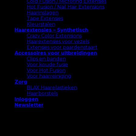
Cold Fusion / Microring Extensies
Hot Fusion / Nail Hair Extensions
Haarinslagen
Tape Extensies
Kleurstalen
Haarextensies – Synthetisch
Crazy Color Extensions
Haarextensies voor vezels
Extensies voor paardenstaart
Accessoires voor uitbreidingen
Clips en banden
Voor koude fusie
Voor Hot Fusion
Voor haarreiniging
Zorg
BLAX Haarelastieken
Haarborstels
Inloggen
Newsletter
We gebruiken cookies op onze website om u de
meest relevante ervaring te bieden. Accepteer alle
cookies of klik op "Instellingen" om een ​​