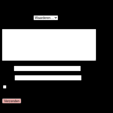
Wees de eerste om “Cold Fusion – #8 –
Medium Bruin” te beoordelen
Je waardering
*
Je beoordeling
*
Naam
E-mail
Mijn naam, e-mail en site opslaan in deze browser
voor de volgende keer wanneer ik een reactie plaats.
Gerelateerde producten