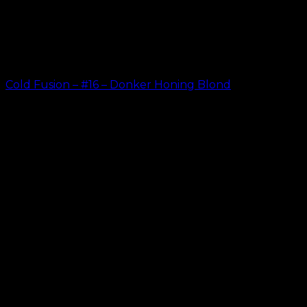
Cold Fusion – #16 – Donker Honing Blond
kr.
499.00
–
kr.
599.00