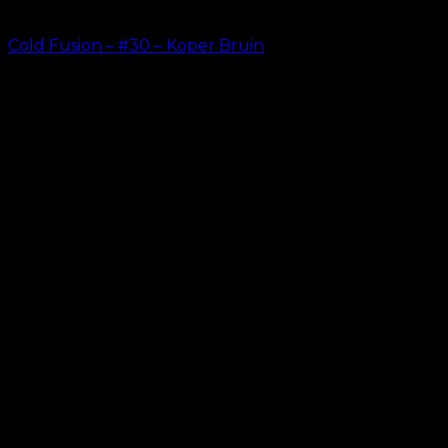
Cold Fusion – #30 – Koper Bruin
kr.
499.00
–
kr.
599.00