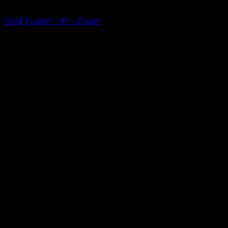
Cold Fusion – #1 – Zwart
kr.
499.00
–
kr.
599.00