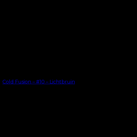
Cold Fusion – #10 – Lichtbruin
kr.
499.00
–
kr.
599.00