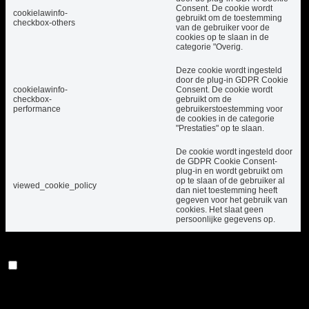
Consent. De cookie wordt
cookielawinfo-
gebruikt om de toestemming
checkbox-others
van de gebruiker voor de
cookies op te slaan in de
categorie "Overig.
Deze cookie wordt ingesteld
door de plug-in GDPR Cookie
cookielawinfo-
Consent. De cookie wordt
checkbox-
gebruikt om de
performance
gebruikerstoestemming voor
de cookies in de categorie
"Prestaties" op te slaan.
De cookie wordt ingesteld door
de GDPR Cookie Consent-
plug-in en wordt gebruikt om
op te slaan of de gebruiker al
viewed_cookie_policy
dan niet toestemming heeft
gegeven voor het gebruik van
cookies. Het slaat geen
persoonlijke gegevens op.
Functioneel
Functioneel
Functionele cookies helpen bij het uitvoeren van
bepaalde functionaliteiten, zoals het delen van de
inhoud van de website op sociale mediaplatforms, het