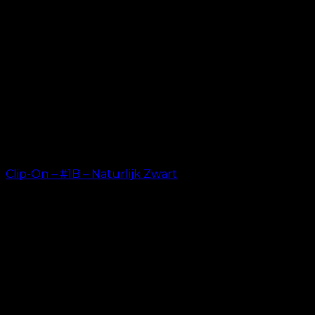
Clip-On – #1B – Naturlijk Zwart
kr.
499.00
–
kr.
749.00