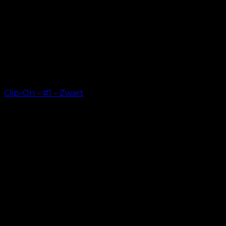
Clip-On – #1 – Zwart
kr.
499.00
–
kr.
749.00