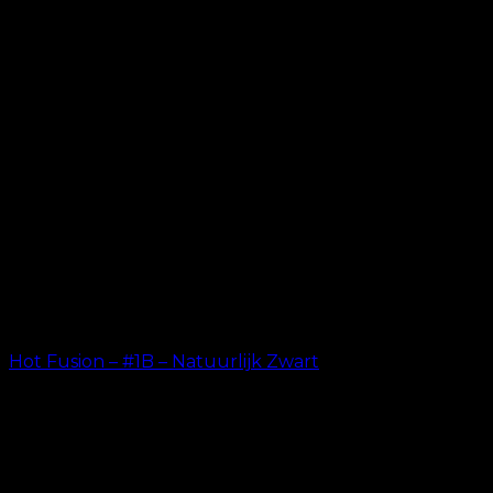
Hot Fusion – #1B – Natuurlijk Zwart
kr.
499.00
–
kr.
599.00