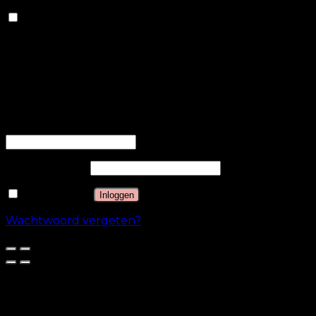
Anderen
Anderen
Andere niet-gecategoriseerde cookies zijn cookies die
worden geanalyseerd en die nog niet in een
categorie zijn ingedeeld.
OPSLAAN & ACCEPTEREN
Inloggen
Gebruikersnaam of e-mailadres
*
Wachtwoord
*
Onthouden
Inloggen
Wachtwoord vergeten?