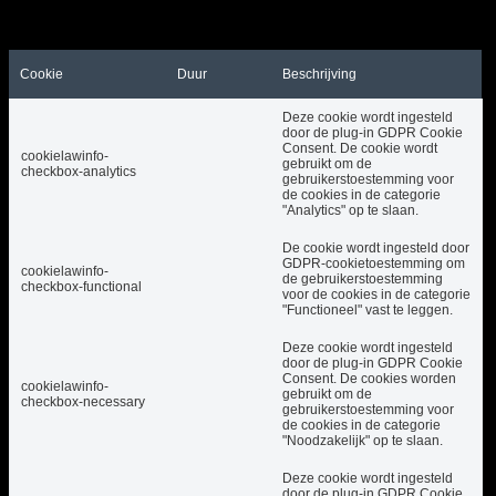
zorgen anoniem voor basisfunctionaliteiten en
beveiligingsfuncties van de website.
Cookie
Duur
Beschrijving
Deze cookie wordt ingesteld
door de plug-in GDPR Cookie
Consent. De cookie wordt
cookielawinfo-
gebruikt om de
checkbox-analytics
gebruikerstoestemming voor
de cookies in de categorie
"Analytics" op te slaan.
De cookie wordt ingesteld door
GDPR-cookietoestemming om
cookielawinfo-
de gebruikerstoestemming
checkbox-functional
voor de cookies in de categorie
"Functioneel" vast te leggen.
Deze cookie wordt ingesteld
door de plug-in GDPR Cookie
Consent. De cookies worden
cookielawinfo-
gebruikt om de
checkbox-necessary
gebruikerstoestemming voor
de cookies in de categorie
"Noodzakelijk" op te slaan.
Deze cookie wordt ingesteld
door de plug-in GDPR Cookie