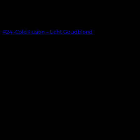
#24 -Cold Fusion – Licht Goudblond
kr.
499.00
–
kr.
599.00