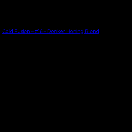
Cold Fusion – #16 – Donker Honing Blond
kr.
499.00
–
kr.
599.00