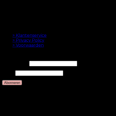
beste hairextensions aan te bieden. Hoge kwaliteit en
gemaakt tot in de perfectie. We houden ervan om je
haar er goed uit te laten zien. Altijd met een snelle
levering, geweldige klantenservice en veilige
betaling.
INFORMATION
> Klantenservice
> Privacy Policy
> Voorwaarden
NIEUWSBRIEF
E-mailadres*
Naam
Talen
Nederlands
Deens
Engels
Duits