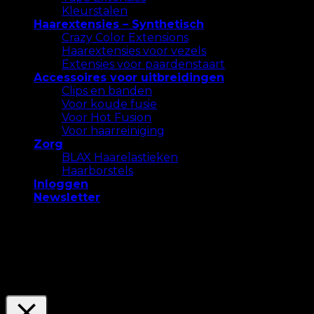
Kleurstalen
Haarextensies – Synthetisch
Crazy Color Extensions
Haarextensies voor vezels
Extensies voor paardenstaart
Accessoires voor uitbreidingen
Clips en banden
Voor koude fusie
Voor Hot Fusion
Voor haarreiniging
Zorg
BLAX Haarelastieken
Haarborstels
Inloggen
Newsletter
We gebruiken cookies op onze website om u de
meest relevante ervaring te bieden. Accepteer alle
cookies of klik op "Instellingen" om een ​​
gecontroleerde toestemming te geven.
Settings
Accepteer Alles