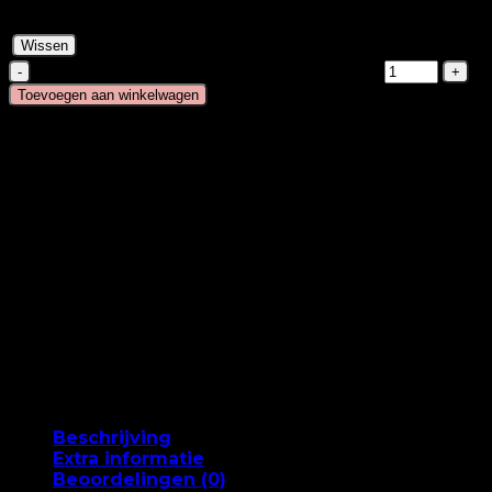
60 cm (+13,45 €)
Wissen
Cold Fusion - #22 - Sahara Blond aantal
Toevoegen aan winkelwagen
Snelle levering 1-2 werkdagen
Bestel eerder 15 en we sturen het vandaag op
Tevredenheidsgarantie
Gratis verzending vanaf DKK 499
60 dagen volledig retourbeleid
Betaal met MobilePay
Beschrijving
Extra informatie
Beoordelingen (0)