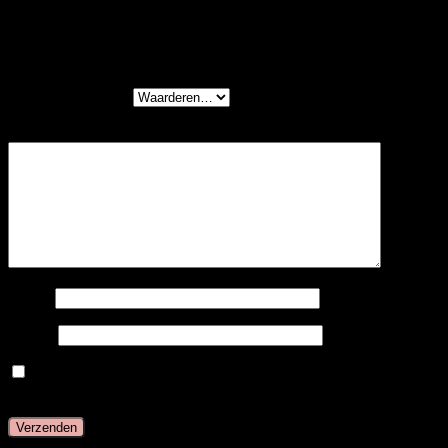
Wees de eerste om “Cold Fusion – #22 –
Sahara Blond” te beoordelen
Je waardering
*
Je beoordeling
*
Naam
E-mail
Mijn naam, e-mail en site opslaan in deze browser
voor de volgende keer wanneer ik een reactie plaats.