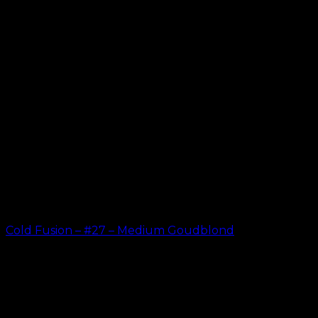
Cold Fusion – #27 – Medium Goudblond
kr.
499.00
–
kr.
599.00
ORIGINELE HAAREXTENSIES SINDS 2012
Oak Hair is een van Scandinavië's leidende
haarverlenging bedrijven. Sinds de lancering van
onze eerste online winkel in 2012 is ons doel om u de