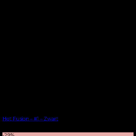
Hot Fusion – #1 – Zwart
kr.
499.00
–
kr.
599.00
-29%