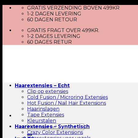
Skip
GRATIS VERZENDING BOVEN 499KR
to
1-2 DAGEN LEVERING
content
60 DAGEN RETOUR
GRATIS FRAGT OVER 499KR.
1-2 DAGES LEVERING
60 DAGES RETUR
Haarextensies – Echt
Clip op extensies
Cold Fusion / Microring Extensies
Hot Fusion / Nail Hair Extensions
Haarinslagen
Tape Extensies
Kleurstalen
Zoeken
Haarextensies – Synthetisch
naar:
Crazy Color Extensions