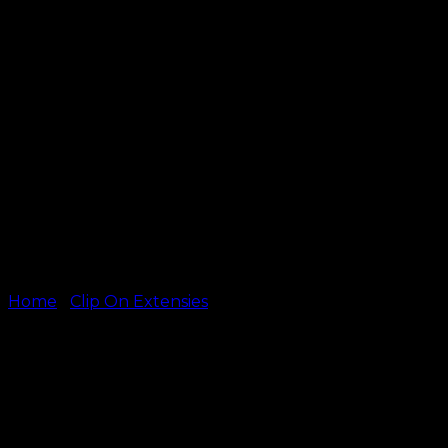
Home
/
Clip On Extensies
Clip-On – #1B – Naturlijk Z
kr.
499.00
–
kr.
749.00
40 cm