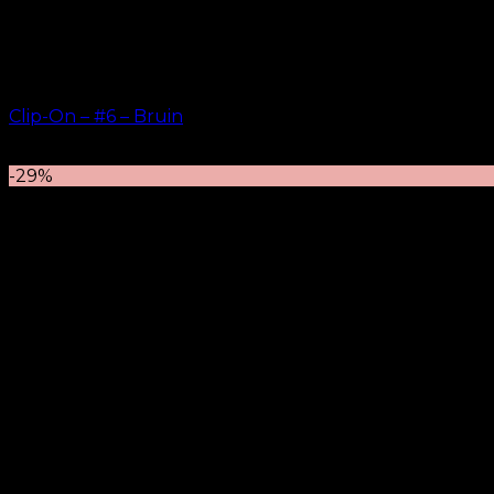
Clip-On – #6 – Bruin
kr.
499.00
–
kr.
749.00
-29%