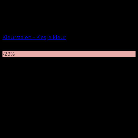
Uitverkocht
Kleurstalen – Kies je kleur
kr.
25.00
-29%