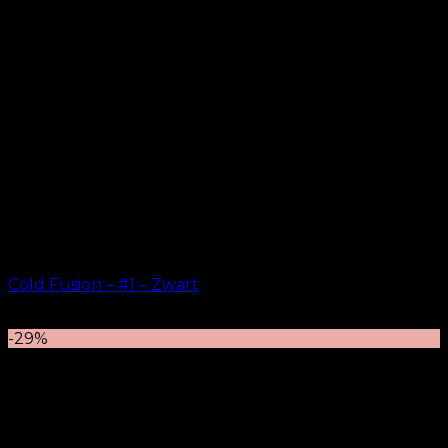
Cold Fusion – #1 – Zwart
kr.
499.00
–
kr.
599.00
-29%