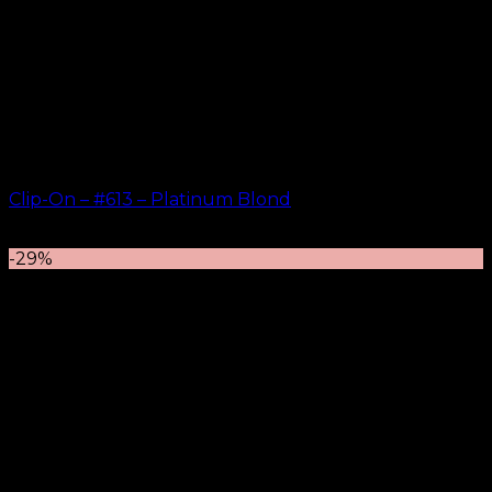
Clip-On – #613 – Platinum Blond
kr.
499.00
–
kr.
749.00
-29%