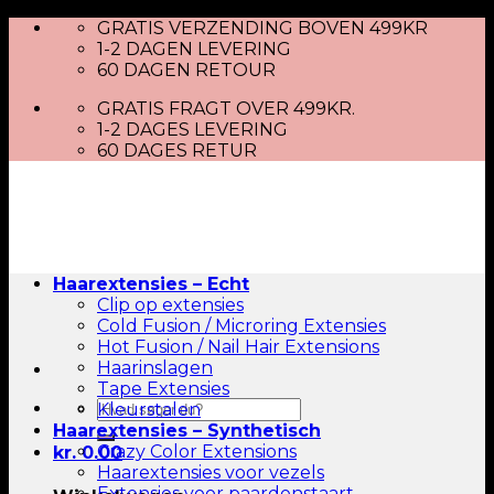
Skip
GRATIS VERZENDING BOVEN 499KR
to
1-2 DAGEN LEVERING
content
60 DAGEN RETOUR
GRATIS FRAGT OVER 499KR.
1-2 DAGES LEVERING
60 DAGES RETUR
Haarextensies – Echt
Clip op extensies
Cold Fusion / Microring Extensies
Hot Fusion / Nail Hair Extensions
Haarinslagen
Tape Extensies
Zoeken
Kleurstalen
naar:
Haarextensies – Synthetisch
Crazy Color Extensions
kr.
0.00
Haarextensies voor vezels
Extensies voor paardenstaart