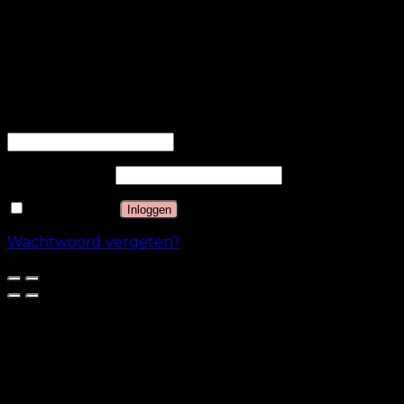
Andere niet-gecategoriseerde cookies zijn cookies die
worden geanalyseerd en die nog niet in een
categorie zijn ingedeeld.
OPSLAAN & ACCEPTEREN
Inloggen
Gebruikersnaam of e-mailadres
*
Wachtwoord
*
Onthouden
Inloggen
Wachtwoord vergeten?