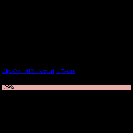
Clip-On – #1B – Naturlijk Zwart
kr.
499.00
–
kr.
749.00
-29%