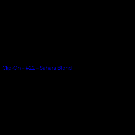
Clip-On – #22 – Sahara Blond
kr.
499.00
–
kr.
749.00