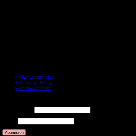
kr.
499.00
–
kr.
749.00
ORIGINELE HAAREXTENSIES SINDS 2012
Oak Hair is een van Scandinavië's leidende
haarverlenging bedrijven. Sinds de lancering van
onze eerste online winkel in 2012 is ons doel om u de
beste hairextensions aan te bieden. Hoge kwaliteit en
gemaakt tot in de perfectie. We houden ervan om je
haar er goed uit te laten zien. Altijd met een snelle
levering, geweldige klantenservice en veilige
betaling.
INFORMATION
> Klantenservice
> Privacy Policy
> Voorwaarden
NIEUWSBRIEF
E-mailadres*
Naam