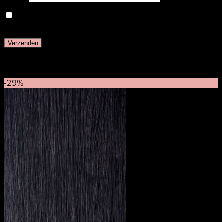
Mijn naam, e-mail en site opslaan in deze browser
voor de volgende keer wanneer ik een reactie plaats.
Gerelateerde producten
-29%