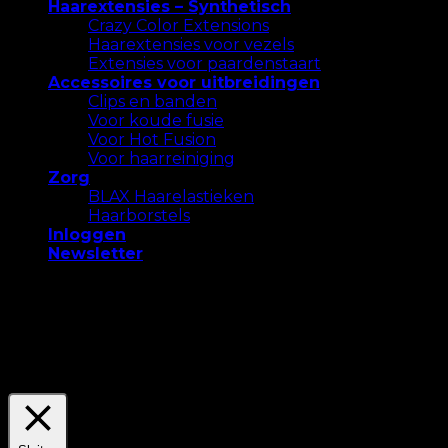
Haarextensies – Synthetisch
Crazy Color Extensions
Haarextensies voor vezels
Extensies voor paardenstaart
Accessoires voor uitbreidingen
Clips en banden
Voor koude fusie
Voor Hot Fusion
Voor haarreiniging
Zorg
BLAX Haarelastieken
Haarborstels
Inloggen
Newsletter
We gebruiken cookies op onze website om u de
meest relevante ervaring te bieden. Accepteer alle
cookies of klik op "Instellingen" om een ​​
gecontroleerde toestemming te geven.
Settings
Accepteer Alles