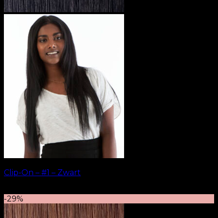
Clip-On – #1 – Zwart
kr.
499.00
–
kr.
749.00
-29%