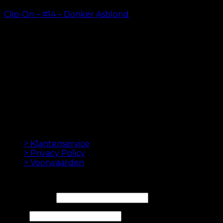
Clip-On – #14 – Donker Asblond
kr.
499.00
–
kr.
749.00
ORIGINELE HAAREXTENSIES SINDS 2012
Oak Hair is een van Scandinavië's leidende
haarverlenging bedrijven. Sinds de lancering van
onze eerste online winkel in 2012 is ons doel om u de
beste hairextensions aan te bieden. Hoge kwaliteit en
gemaakt tot in de perfectie. We houden ervan om je
haar er goed uit te laten zien. Altijd met een snelle
levering, geweldige klantenservice en veilige
betaling.
INFORMATION
> Klantenservice
> Privacy Policy
> Voorwaarden
NIEUWSBRIEF
E-mailadres*
Naam