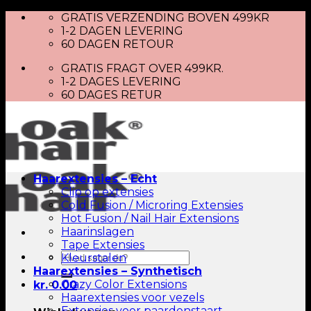
Skip
GRATIS VERZENDING BOVEN 499KR
to
1-2 DAGEN LEVERING
content
60 DAGEN RETOUR
GRATIS FRAGT OVER 499KR.
1-2 DAGES LEVERING
60 DAGES RETUR
Haarextensies – Echt
Clip op extensies
Cold Fusion / Microring Extensies
Hot Fusion / Nail Hair Extensions
Haarinslagen
Tape Extensies
Zoeken
Kleurstalen
naar:
Haarextensies – Synthetisch
Crazy Color Extensions
kr.
0.00
Haarextensies voor vezels
Extensies voor paardenstaart