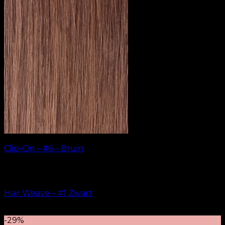
Clip-On – #6 – Bruin
kr.
499.00
–
kr.
749.00
Hair Weave – #1 Zwart
kr.
599.00
–
kr.
649.00
-29%