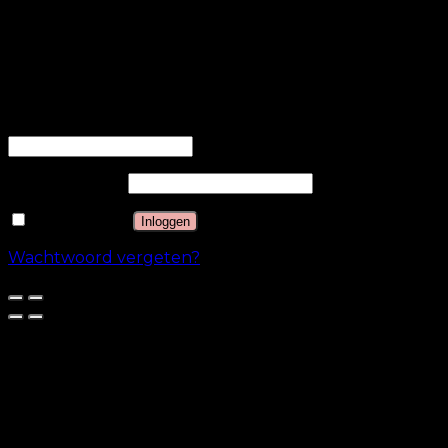
worden geanalyseerd en die nog niet in een
categorie zijn ingedeeld.
OPSLAAN & ACCEPTEREN
Inloggen
Gebruikersnaam of e-mailadres
*
Wachtwoord
*
Onthouden
Inloggen
Wachtwoord vergeten?