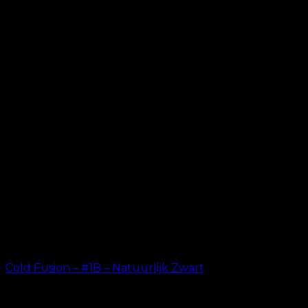
Cold Fusion – #1B – Natuurlijk Zwart
kr.
499.00
–
kr.
599.00