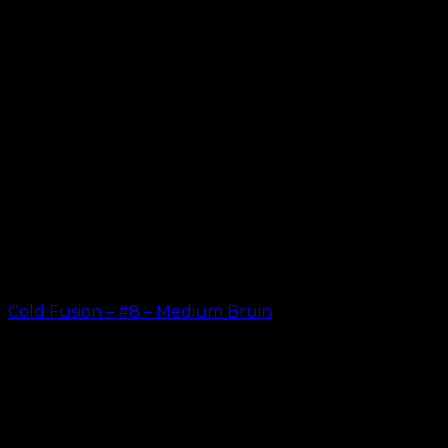
Cold Fusion – #8 – Medium Bruin
kr.
499.00
–
kr.
599.00