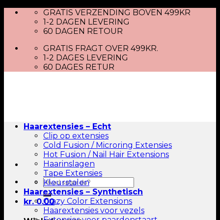
Skip
GRATIS VERZENDING BOVEN 499KR
to
1-2 DAGEN LEVERING
content
60 DAGEN RETOUR
GRATIS FRAGT OVER 499KR.
1-2 DAGES LEVERING
60 DAGES RETUR
Haarextensies – Echt
Clip op extensies
Cold Fusion / Microring Extensies
Hot Fusion / Nail Hair Extensions
Haarinslagen
Tape Extensies
Zoeken
Kleurstalen
naar:
Haarextensies – Synthetisch
Crazy Color Extensions
kr.
0.00
Haarextensies voor vezels
Extensies voor paardenstaart