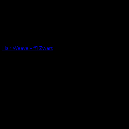
Hair Weave – #1 Zwart
kr.
599.00
–
kr.
649.00