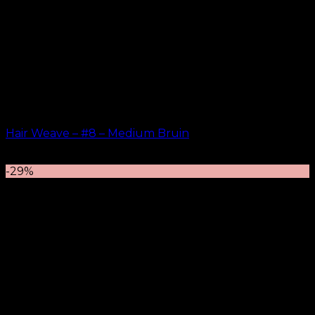
Hair Weave – #8 – Medium Bruin
kr.
599.00
–
kr.
649.00
-29%