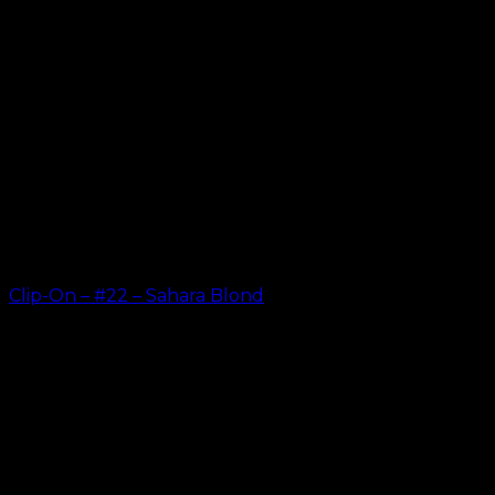
Clip-On – #22 – Sahara Blond
kr.
499.00
–
kr.
749.00