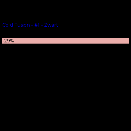
Cold Fusion – #1 – Zwart
kr.
499.00
–
kr.
599.00
-29%