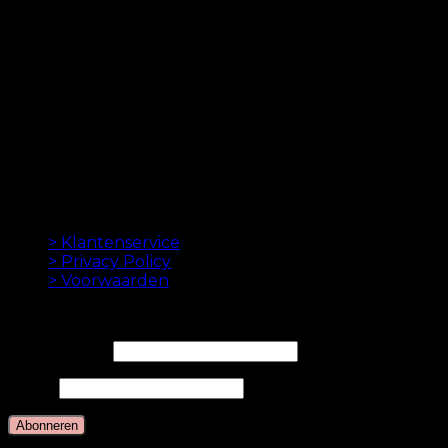
kr.
499.00
–
kr.
749.00
ORIGINELE HAAREXTENSIES SINDS 2012
Oak Hair is een van Scandinavië's leidende
haarverlenging bedrijven. Sinds de lancering van
onze eerste online winkel in 2012 is ons doel om u de
beste hairextensions aan te bieden. Hoge kwaliteit en
gemaakt tot in de perfectie. We houden ervan om je
haar er goed uit te laten zien. Altijd met een snelle
levering, geweldige klantenservice en veilige
betaling.
INFORMATION
> Klantenservice
> Privacy Policy
> Voorwaarden
NIEUWSBRIEF
E-mailadres*
Naam