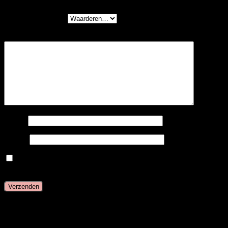
Je waardering
*
Je beoordeling
*
Naam
E-mail
Mijn naam, e-mail en site opslaan in deze browser
voor de volgende keer wanneer ik een reactie plaats.
Gerelateerde producten