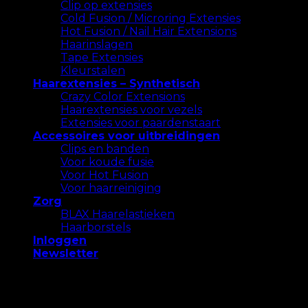
Clip op extensies
Cold Fusion / Microring Extensies
Hot Fusion / Nail Hair Extensions
Haarinslagen
Tape Extensies
Kleurstalen
Haarextensies – Synthetisch
Crazy Color Extensions
Haarextensies voor vezels
Extensies voor paardenstaart
Accessoires voor uitbreidingen
Clips en banden
Voor koude fusie
Voor Hot Fusion
Voor haarreiniging
Zorg
BLAX Haarelastieken
Haarborstels
Inloggen
Newsletter
We gebruiken cookies op onze website om u de
meest relevante ervaring te bieden. Accepteer alle