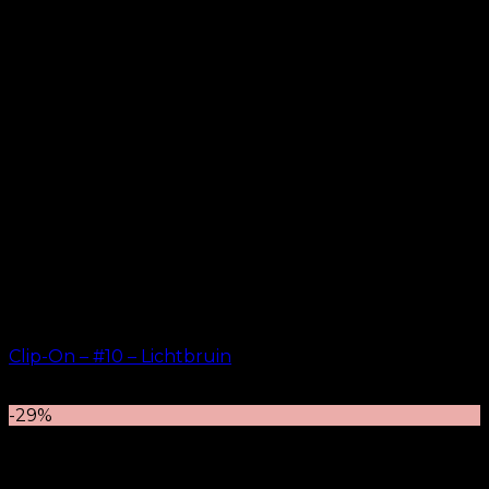
Clip-On – #10 – Lichtbruin
kr.
499.00
–
kr.
749.00
-29%