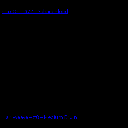
Clip-On – #22 – Sahara Blond
kr.
499.00
–
kr.
749.00
Hair Weave – #8 – Medium Bruin
kr.
599.00
–
kr.
649.00