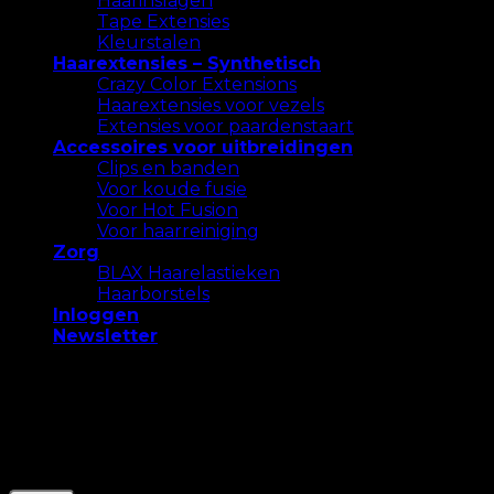
Haarinslagen
Tape Extensies
Kleurstalen
Haarextensies – Synthetisch
Crazy Color Extensions
Haarextensies voor vezels
Extensies voor paardenstaart
Accessoires voor uitbreidingen
Clips en banden
Voor koude fusie
Voor Hot Fusion
Voor haarreiniging
Zorg
BLAX Haarelastieken
Haarborstels
Inloggen
Newsletter
We gebruiken cookies op onze website om u de
meest relevante ervaring te bieden. Accepteer alle
cookies of klik op "Instellingen" om een ​​
gecontroleerde toestemming te geven.
Settings
Accepteer Alles