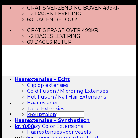
Skip
GRATIS VERZENDING BOVEN 499KR
to
1-2 DAGEN LEVERING
content
60 DAGEN RETOUR
GRATIS FRAGT OVER 499KR.
1-2 DAGES LEVERING
60 DAGES RETUR
Haarextensies – Echt
Clip op extensies
Cold Fusion / Microring Extensies
Hot Fusion / Nail Hair Extensions
Haarinslagen
Tape Extensies
Zoeken
Kleurstalen
naar:
Haarextensies – Synthetisch
Crazy Color Extensions
kr.
0.00
Haarextensies voor vezels
Extensies voor paardenstaart