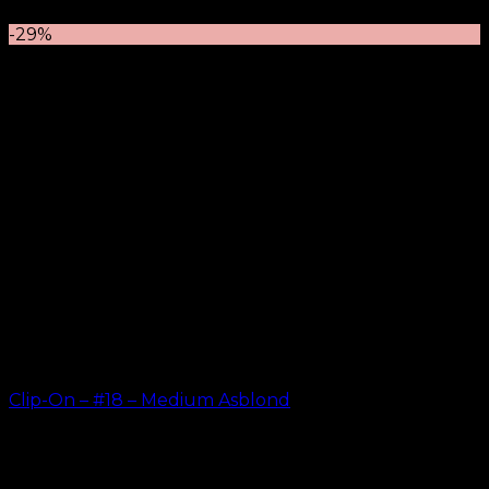
kr.
499.00
–
kr.
749.00
-29%
Clip-On – #18 – Medium Asblond
kr.
499.00
–
kr.
749.00
ORIGINELE HAAREXTENSIES SINDS 2012
Oak Hair is een van Scandinavië's leidende