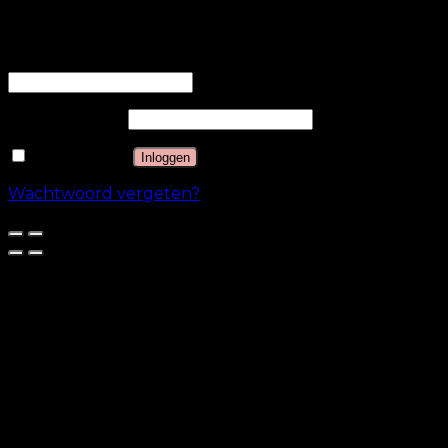
Inloggen
Gebruikersnaam of e-mailadres
*
Wachtwoord
*
Onthouden
Inloggen
Wachtwoord vergeten?