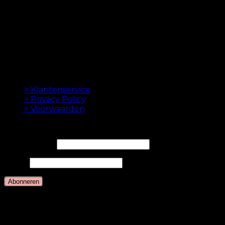
haarverlenging bedrijven. Sinds de lancering van
onze eerste online winkel in 2012 is ons doel om u de
beste hairextensions aan te bieden. Hoge kwaliteit en
gemaakt tot in de perfectie. We houden ervan om je
haar er goed uit te laten zien. Altijd met een snelle
levering, geweldige klantenservice en veilige
betaling.
INFORMATION
> Klantenservice
> Privacy Policy
> Voorwaarden
NIEUWSBRIEF
E-mailadres*
Naam
Talen
Nederlands