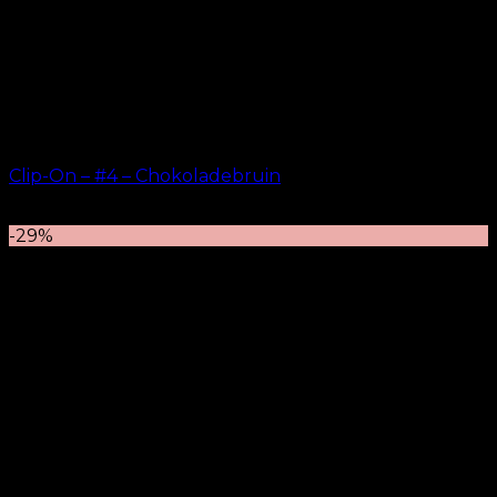
Clip-On – #4 – Chokoladebruin
kr.
499.00
–
kr.
749.00
-29%