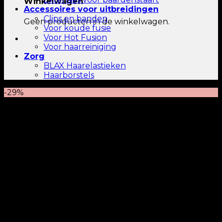
Winkelwagen
Accessoires voor uitbreidingen
Clips en banden
Geen producten in de winkelwagen.
Voor koude fusie
Voor Hot Fusion
Voor haarreiniging
Zorg
BLAX Haarelastieken
Haarborstels
-29%