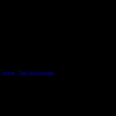
Home
/
Clip On Extensies
Clip-On – #4/27 –
Chokoladebruin/Medium
Goudblond Mix