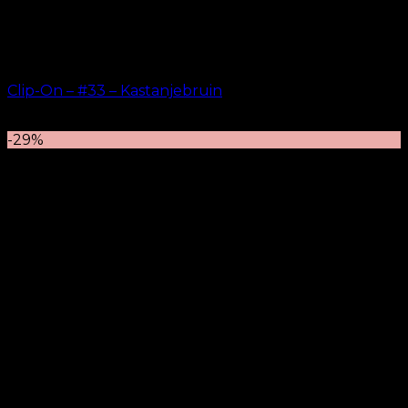
Clip-On – #33 – Kastanjebruin
kr.
499.00
–
kr.
749.00
-29%