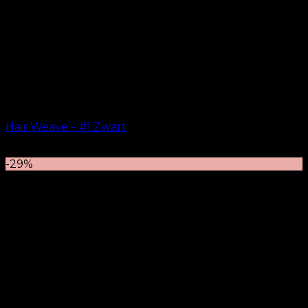
Hair Weave – #1 Zwart
kr.
599.00
–
kr.
649.00
-29%