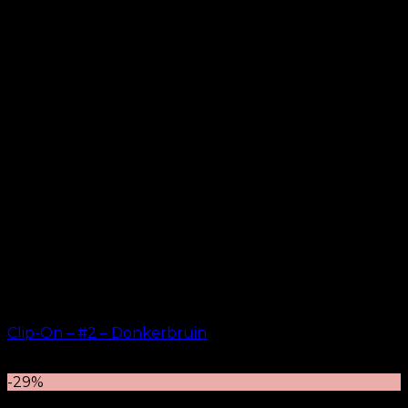
Clip-On – #2 – Donkerbruin
kr.
499.00
–
kr.
749.00
-29%