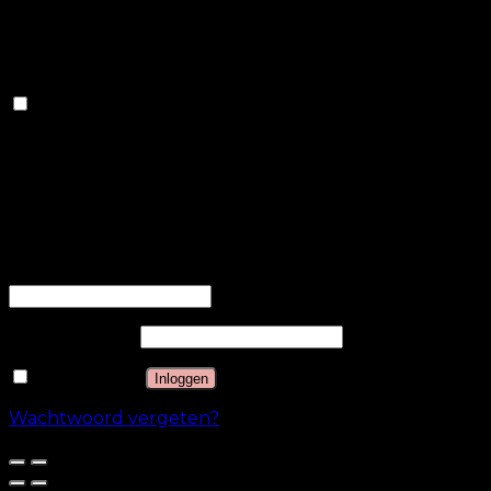
marketingcampagnes. Deze cookies volgen
bezoekers op verschillende websites en verzamelen
informatie om aangepaste advertenties te bieden.
Anderen
Anderen
Andere niet-gecategoriseerde cookies zijn cookies die
worden geanalyseerd en die nog niet in een
categorie zijn ingedeeld.
OPSLAAN & ACCEPTEREN
Inloggen
Gebruikersnaam of e-mailadres
*
Wachtwoord
*
Onthouden
Inloggen
Wachtwoord vergeten?