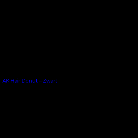
AK Hair Donut – Zwart
kr.
23.20