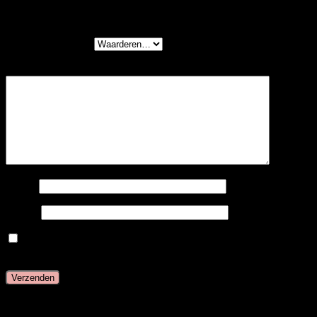
Fusion” te beoordelen
Je waardering
*
Je beoordeling
*
Naam
E-mail
Mijn naam, e-mail en site opslaan in deze browser
voor de volgende keer wanneer ik een reactie plaats.
Gerelateerde producten