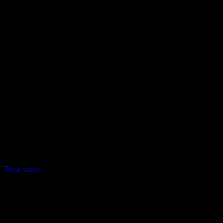
Test vare
kr.
1.00