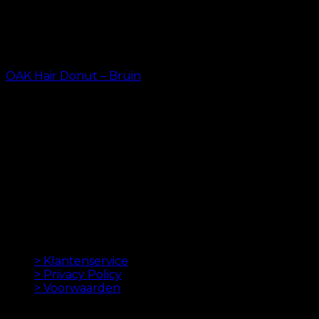
OAK Hair Donut – Bruin
kr.
29.00
ORIGINELE HAAREXTENSIES SINDS 2012
Oak Hair is een van Scandinavië's leidende
haarverlenging bedrijven. Sinds de lancering van
onze eerste online winkel in 2012 is ons doel om u de
beste hairextensions aan te bieden. Hoge kwaliteit en
gemaakt tot in de perfectie. We houden ervan om je
haar er goed uit te laten zien. Altijd met een snelle
levering, geweldige klantenservice en veilige
betaling.
INFORMATION
> Klantenservice
> Privacy Policy
> Voorwaarden
NIEUWSBRIEF