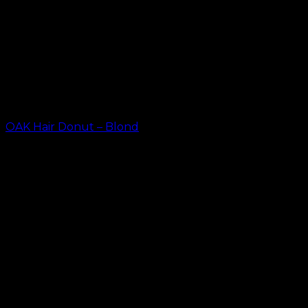
OAK Hair Donut – Blond
kr.
23.20