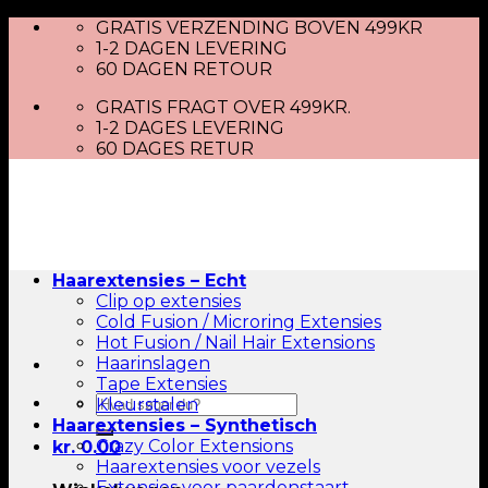
Skip
GRATIS VERZENDING BOVEN 499KR
to
1-2 DAGEN LEVERING
content
60 DAGEN RETOUR
GRATIS FRAGT OVER 499KR.
1-2 DAGES LEVERING
60 DAGES RETUR
Haarextensies – Echt
Clip op extensies
Cold Fusion / Microring Extensies
Hot Fusion / Nail Hair Extensions
Haarinslagen
Tape Extensies
Zoeken
Kleurstalen
naar:
Haarextensies – Synthetisch
Crazy Color Extensions
kr.
0.00
Haarextensies voor vezels
Extensies voor paardenstaart