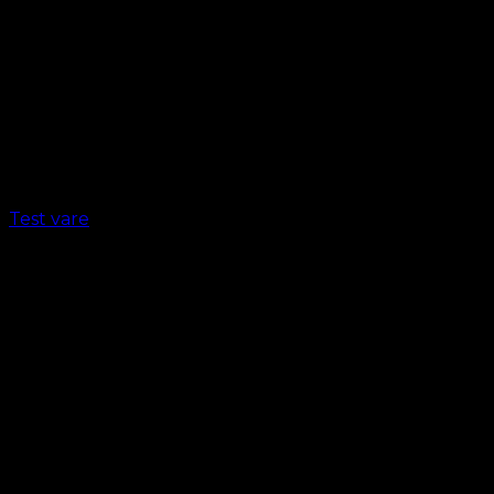
Test vare
kr.
1.00