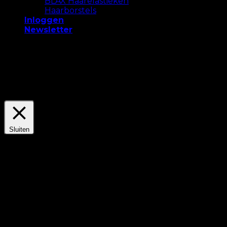
BLAX Haarelastieken
Haarborstels
Inloggen
Newsletter
We gebruiken cookies op onze website om u de
meest relevante ervaring te bieden. Accepteer alle
cookies of klik op "Instellingen" om een ​​
gecontroleerde toestemming te geven.
Settings
Accepteer Alles
Sluiten
Privacyoverzicht
Deze website maakt gebruik van cookies om uw
ervaring te verbeteren terwijl u door de website
navigeert. Hiervan worden de cookies die als
noodzakelijk zijn gecategoriseerd, in uw browser
opgeslagen omdat ze essentieel zijn voor de werking
van de basisfunctionaliteiten van de website. We