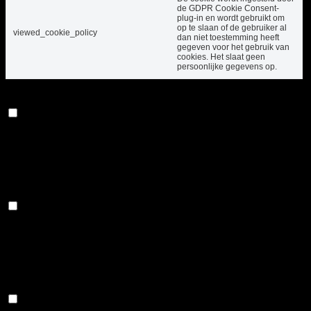
de GDPR Cookie Consent-
plug-in en wordt gebruikt om
op te slaan of de gebruiker al
viewed_cookie_policy
dan niet toestemming heeft
gegeven voor het gebruik van
cookies. Het slaat geen
persoonlijke gegevens op.
Functioneel
Functioneel
Functionele cookies helpen bij het uitvoeren van
bepaalde functionaliteiten, zoals het delen van de
inhoud van de website op sociale mediaplatforms, het
verzamelen van feedback en andere functies van
derden.
Prestatie
Prestatie
Prestatiecookies worden gebruikt om de
belangrijkste prestatie-indexen van de website te
begrijpen en te analyseren, wat helpt bij het leveren
van een betere gebruikerservaring voor de
bezoekers.
Analyse
Analyse