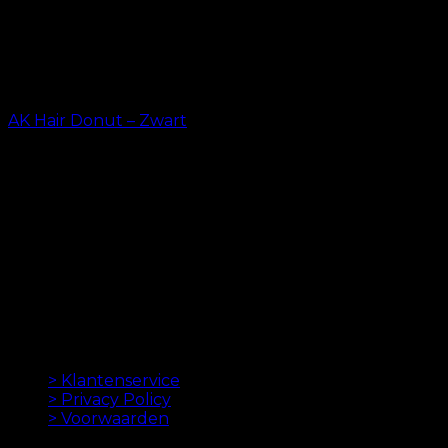
AK Hair Donut – Zwart
kr.
23.20
ORIGINELE HAAREXTENSIES SINDS 2012
Oak Hair is een van Scandinavië's leidende
haarverlenging bedrijven. Sinds de lancering van
onze eerste online winkel in 2012 is ons doel om u de
beste hairextensions aan te bieden. Hoge kwaliteit en
gemaakt tot in de perfectie. We houden ervan om je
haar er goed uit te laten zien. Altijd met een snelle
levering, geweldige klantenservice en veilige
betaling.
INFORMATION
> Klantenservice
> Privacy Policy
> Voorwaarden