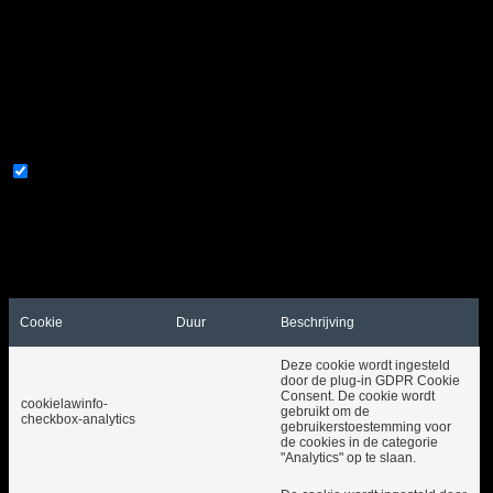
gebruiken ook cookies van derden die ons helpen
analyseren en begrijpen hoe u deze website
gebruikt. Deze cookies worden alleen met uw
toestemming in uw browser opgeslagen. U heeft ook
de mogelijkheid om u af te melden voor deze cookies.
Maar als u zich afmeldt voor sommige van deze
cookies, kan dit uw browse-ervaring beïnvloeden.
Vereist
Vereist
Altijd ingeschakeld
Noodzakelijke cookies zijn absoluut noodzakelijk om
de website goed te laten functioneren. Deze cookies
zorgen anoniem voor basisfunctionaliteiten en
beveiligingsfuncties van de website.
Cookie
Duur
Beschrijving
Deze cookie wordt ingesteld
door de plug-in GDPR Cookie
Consent. De cookie wordt
cookielawinfo-
gebruikt om de
checkbox-analytics
gebruikerstoestemming voor
de cookies in de categorie
"Analytics" op te slaan.