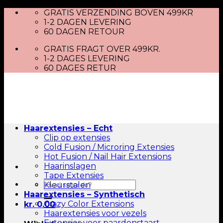
Skip
GRATIS VERZENDING BOVEN 499KR
to
1-2 DAGEN LEVERING
content
60 DAGEN RETOUR
GRATIS FRAGT OVER 499KR.
1-2 DAGES LEVERING
60 DAGES RETUR
Haarextensies – Echt
Clip op extensies
Cold Fusion / Microring Extensies
Hot Fusion / Nail Hair Extensions
Haarinslagen
Tape Extensies
Zoeken
Kleurstalen
naar:
Haarextensies – Synthetisch
Crazy Color Extensions
kr.
0.00
Haarextensies voor vezels
Extensies voor paardenstaart