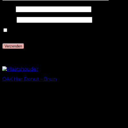
Naam
E-mail
Mijn naam, e-mail en site opslaan in deze browser
voor de volgende keer wanneer ik een reactie plaats.
Gerelateerde producten
OAK Hair Donut – Bruin
kr.
29.00