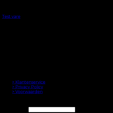
Test vare
kr.
1.00
ORIGINELE HAAREXTENSIES SINDS 2012
Oak Hair is een van Scandinavië's leidende
haarverlenging bedrijven. Sinds de lancering van
onze eerste online winkel in 2012 is ons doel om u de
beste hairextensions aan te bieden. Hoge kwaliteit en
gemaakt tot in de perfectie. We houden ervan om je
haar er goed uit te laten zien. Altijd met een snelle
levering, geweldige klantenservice en veilige
betaling.
INFORMATION
> Klantenservice
> Privacy Policy
> Voorwaarden
NIEUWSBRIEF
E-mailadres*