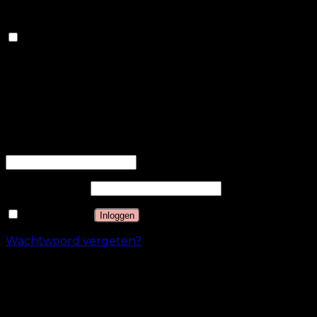
informatie om aangepaste advertenties te bieden.
Anderen
Anderen
Andere niet-gecategoriseerde cookies zijn cookies die
worden geanalyseerd en die nog niet in een
categorie zijn ingedeeld.
OPSLAAN & ACCEPTEREN
Inloggen
Gebruikersnaam of e-mailadres
*
Wachtwoord
*
Onthouden
Inloggen
Wachtwoord vergeten?