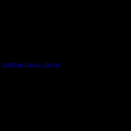
OAK Hair Donut – Blond
kr.
23.20