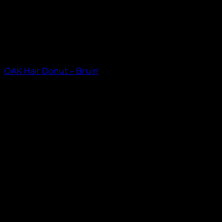
OAK Hair Donut – Bruin
kr.
29.00