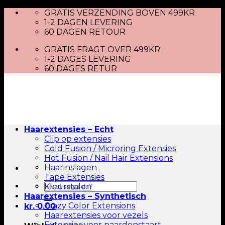
Skip
GRATIS VERZENDING BOVEN 499KR
to
1-2 DAGEN LEVERING
content
60 DAGEN RETOUR
GRATIS FRAGT OVER 499KR.
1-2 DAGES LEVERING
60 DAGES RETUR
Haarextensies – Echt
Clip op extensies
Cold Fusion / Microring Extensies
Hot Fusion / Nail Hair Extensions
Haarinslagen
Tape Extensies
Zoeken
Kleurstalen
naar:
Haarextensies – Synthetisch
Crazy Color Extensions
kr.
0.00
Haarextensies voor vezels
Extensies voor paardenstaart