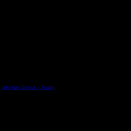
AK Hair Donut – Zwart
kr.
23.20