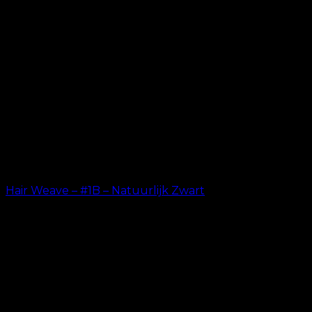
Hair Weave – #1B – Natuurlijk Zwart
kr.
599.00
–
kr.
649.00