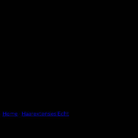
Home
/
Haarextensies Echt
Hair Weave – #4 –