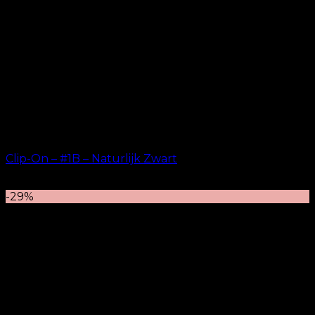
Clip-On – #1B – Naturlijk Zwart
kr.
499.00
–
kr.
749.00
-29%