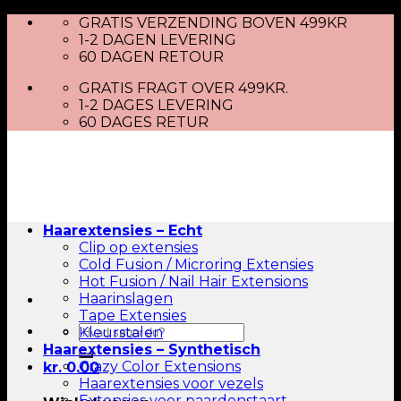
Skip
GRATIS VERZENDING BOVEN 499KR
to
1-2 DAGEN LEVERING
content
60 DAGEN RETOUR
GRATIS FRAGT OVER 499KR.
1-2 DAGES LEVERING
60 DAGES RETUR
Haarextensies – Echt
Clip op extensies
Cold Fusion / Microring Extensies
Hot Fusion / Nail Hair Extensions
Haarinslagen
Tape Extensies
Zoeken
Kleurstalen
naar:
Haarextensies – Synthetisch
Crazy Color Extensions
kr.
0.00
Haarextensies voor vezels
Extensies voor paardenstaart