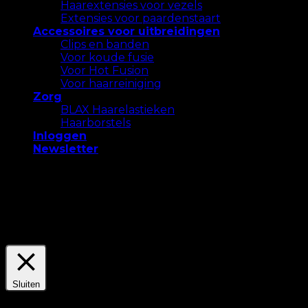
Haarextensies voor vezels
Extensies voor paardenstaart
Accessoires voor uitbreidingen
Clips en banden
Voor koude fusie
Voor Hot Fusion
Voor haarreiniging
Zorg
BLAX Haarelastieken
Haarborstels
Inloggen
Newsletter
We gebruiken cookies op onze website om u de
meest relevante ervaring te bieden. Accepteer alle
cookies of klik op "Instellingen" om een ​​
gecontroleerde toestemming te geven.
Settings
Accepteer Alles
Sluiten