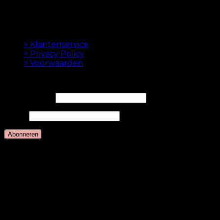
levering, geweldige klantenservice en veilige
betaling.
INFORMATION
> Klantenservice
> Privacy Policy
> Voorwaarden
NIEUWSBRIEF
E-mailadres*
Naam
Talen
Nederlands
Deens
Engels
Duits
Zweeds