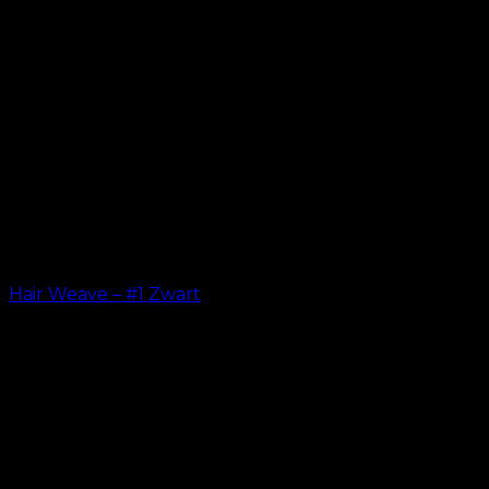
Hair Weave – #1 Zwart
kr.
599.00
–
kr.
649.00