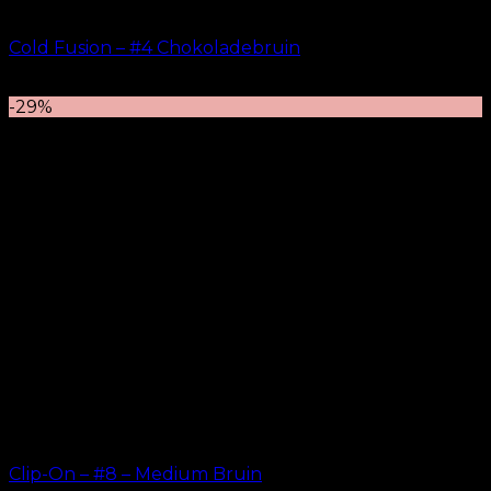
Cold Fusion – #4 Chokoladebruin
kr.
499.00
–
kr.
599.00
-29%
Clip-On – #8 – Medium Bruin