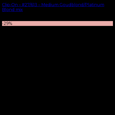
Clip-On – #27/613 – Medium Goudblond/Platinum
Blond mix
kr.
499.00
–
kr.
749.00
-29%