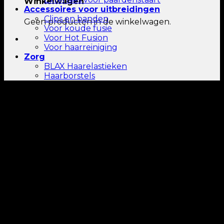
Winkelwagen
Accessoires voor uitbreidingen
Clips en banden
Geen producten in de winkelwagen.
Voor koude fusie
Voor Hot Fusion
Voor haarreiniging
Zorg
BLAX Haarelastieken
Haarborstels