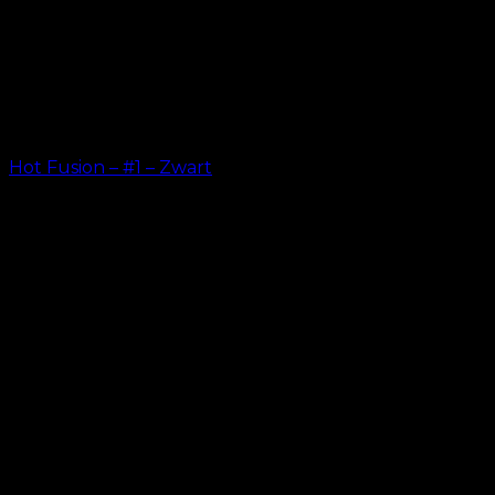
Hot Fusion – #1 – Zwart
kr.
499.00