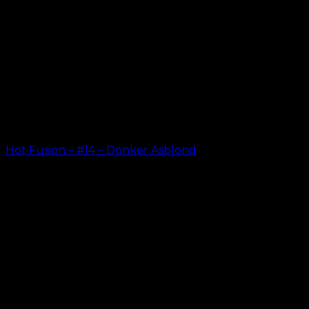
Hot Fusion – #14 – Donker Asblond
kr.
499.00