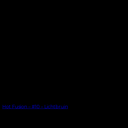
Hot Fusion – #10 – Lichtbruin
kr.
499.00