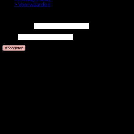
> Voorwaarden
NIEUWSBRIEF
E-mailadres*
Naam
Talen
Nederlands
Deens
Engels
Duits
Zweeds