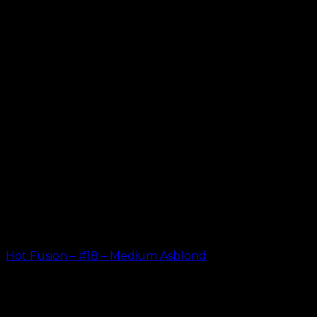
kr.
499.00
Hot Fusion – #18 – Medium Asblond
kr.
499.00