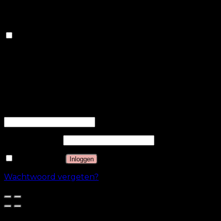
bezoekers op verschillende websites en verzamelen
informatie om aangepaste advertenties te bieden.
Anderen
Anderen
Andere niet-gecategoriseerde cookies zijn cookies die
worden geanalyseerd en die nog niet in een
categorie zijn ingedeeld.
OPSLAAN & ACCEPTEREN
Inloggen
Gebruikersnaam of e-mailadres
*
Wachtwoord
*
Onthouden
Inloggen
Wachtwoord vergeten?