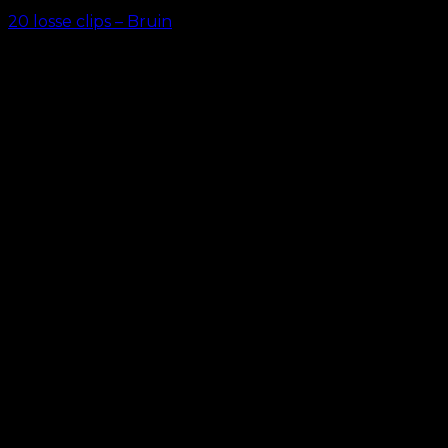
20 losse clips – Bruin
kr.
69.00