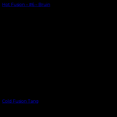
Hot Fusion – #6 – Bruin
kr.
499.00
–
kr.
599.00
Cold Fusion Tang
kr.
49.00