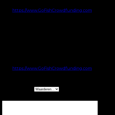
Raise a lot of capital with this new form of
crowdfunding created just for eCommerce sites:
https://www.GoFishCrowdfunding.com
Waardering
3
uit 5
Joseph
–
04/12/2021
Raise a lot of capital & get your advertising paid
for with this new form of crowdfunding created
just for eCommerce sites:
https://www.GoFishCrowdfunding.com
Een beoordeling toevoegen
Je waardering
*
Je beoordeling
*