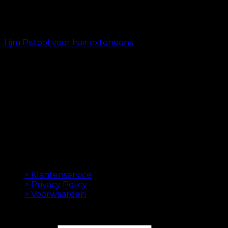
Lijm Pistool voor hair extensions
kr.
399.00
ORIGINELE HAAREXTENSIES SINDS 2012
Oak Hair is een van Scandinavië's leidende
haarverlenging bedrijven. Sinds de lancering van
onze eerste online winkel in 2012 is ons doel om u de
beste hairextensions aan te bieden. Hoge kwaliteit en
gemaakt tot in de perfectie. We houden ervan om je
haar er goed uit te laten zien. Altijd met een snelle
levering, geweldige klantenservice en veilige
betaling.
INFORMATION
> Klantenservice
> Privacy Policy
> Voorwaarden
NIEUWSBRIEF