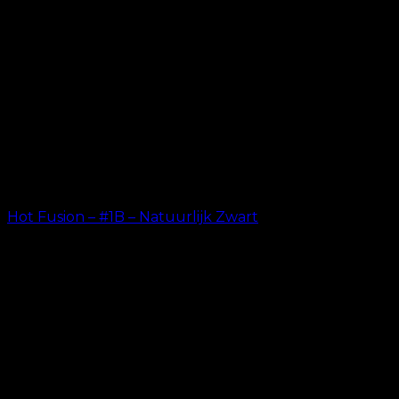
Hot Fusion – #1B – Natuurlijk Zwart
kr.
499.00
–
kr.
599.00