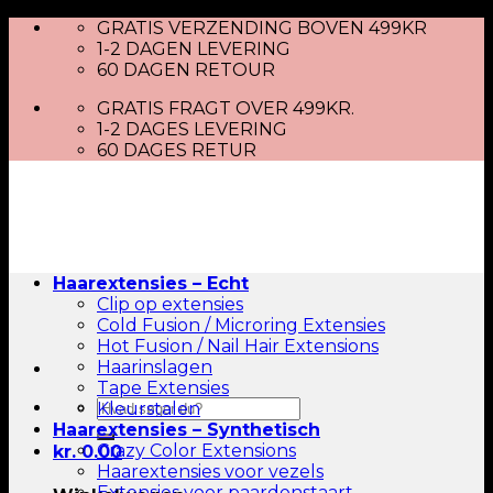
Skip
GRATIS VERZENDING BOVEN 499KR
to
1-2 DAGEN LEVERING
content
60 DAGEN RETOUR
GRATIS FRAGT OVER 499KR.
1-2 DAGES LEVERING
60 DAGES RETUR
Haarextensies – Echt
Clip op extensies
Cold Fusion / Microring Extensies
Hot Fusion / Nail Hair Extensions
Haarinslagen
Tape Extensies
Zoeken
Kleurstalen
naar:
Haarextensies – Synthetisch
Crazy Color Extensions
kr.
0.00
Haarextensies voor vezels
Extensies voor paardenstaart