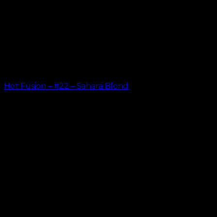
Hot Fusion – #22 – Sahara Blond
kr.
499.00
–
kr.
599.00