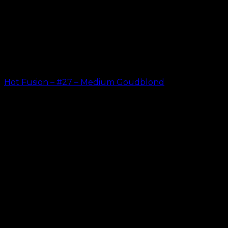
Hot Fusion – #27 – Medium Goudblond
kr.
499.00
–
kr.
599.00