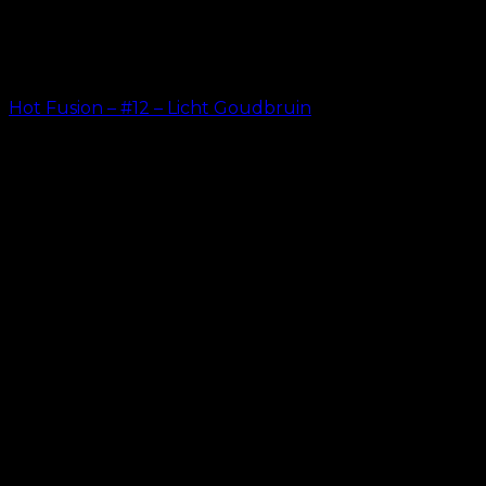
Hot Fusion – #12 – Licht Goudbruin
kr.
499.00
–
kr.
599.00