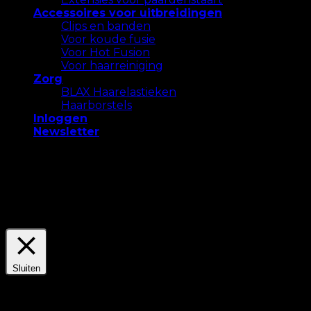
Accessoires voor uitbreidingen
Clips en banden
Voor koude fusie
Voor Hot Fusion
Voor haarreiniging
Zorg
BLAX Haarelastieken
Haarborstels
Inloggen
Newsletter
We gebruiken cookies op onze website om u de
meest relevante ervaring te bieden. Accepteer alle
cookies of klik op "Instellingen" om een ​​
gecontroleerde toestemming te geven.
Settings
Accepteer Alles
Sluiten
Privacyoverzicht