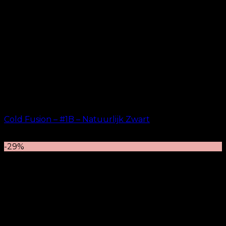
Cold Fusion – #1B – Natuurlijk Zwart
kr.
499.00
–
kr.
599.00
-29%