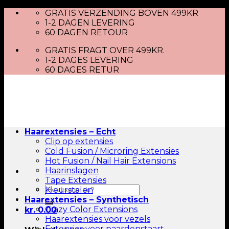
Skip
GRATIS VERZENDING BOVEN 499KR
to
1-2 DAGEN LEVERING
content
60 DAGEN RETOUR
GRATIS FRAGT OVER 499KR.
1-2 DAGES LEVERING
60 DAGES RETUR
Haarextensies – Echt
Clip op extensies
Cold Fusion / Microring Extensies
Hot Fusion / Nail Hair Extensions
Haarinslagen
Tape Extensies
Zoeken
Kleurstalen
naar:
Haarextensies – Synthetisch
Crazy Color Extensions
kr.
0.00
Haarextensies voor vezels
Extensies voor paardenstaart