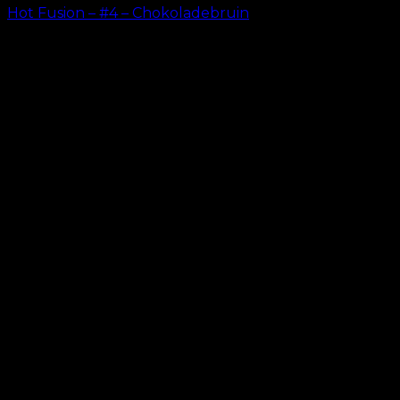
Hot Fusion – #4 – Chokoladebruin
kr.
499.00
–
kr.
599.00