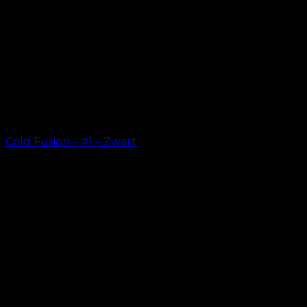
Cold Fusion – #1 – Zwart
kr.
499.00
–
kr.
599.00