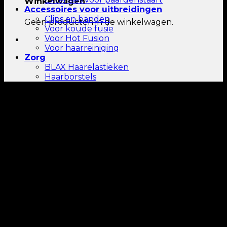
Winkelwagen
Accessoires voor uitbreidingen
Clips en banden
Geen producten in de winkelwagen.
Voor koude fusie
Voor Hot Fusion
Voor haarreiniging
Zorg
BLAX Haarelastieken
Haarborstels