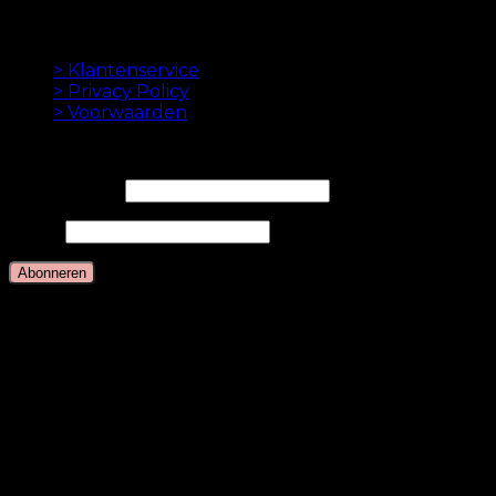
betaling.
INFORMATION
> Klantenservice
> Privacy Policy
> Voorwaarden
NIEUWSBRIEF
E-mailadres*
Naam
Talen
Nederlands
Deens
Engels
Duits
Zweeds