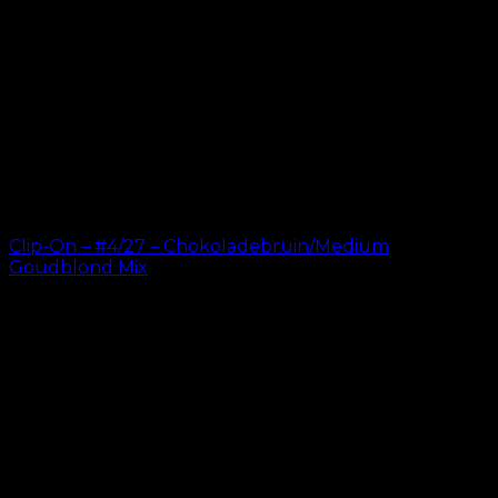
Clip-On – #4/27 – Chokoladebruin/Medium
Goudblond Mix
kr.
499.00
–
kr.
749.00