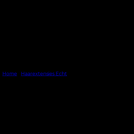
Home
/
Haarextensies Echt
Hot Fusion – #613 –
Platinum Blond
kr.
499.00
–
kr.
599.00
50 cm
Length
60 cm (+13,45 €)