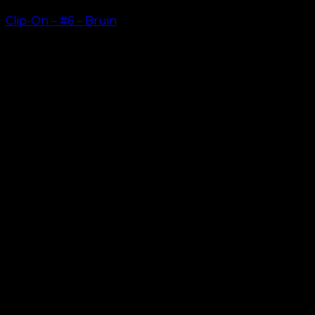
Clip-On – #6 – Bruin
kr.
499.00
–
kr.
749.00