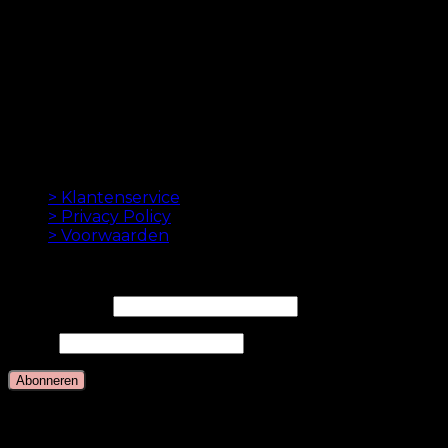
Oak Hair is een van Scandinavië's leidende
haarverlenging bedrijven. Sinds de lancering van
onze eerste online winkel in 2012 is ons doel om u de
beste hairextensions aan te bieden. Hoge kwaliteit en
gemaakt tot in de perfectie. We houden ervan om je
haar er goed uit te laten zien. Altijd met een snelle
levering, geweldige klantenservice en veilige
betaling.
INFORMATION
> Klantenservice
> Privacy Policy
> Voorwaarden
NIEUWSBRIEF
E-mailadres*
Naam
Talen