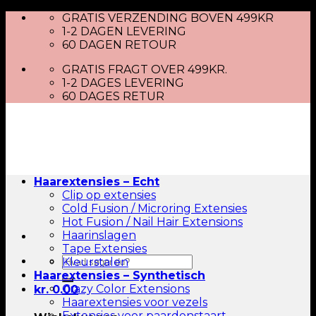
Skip
GRATIS VERZENDING BOVEN 499KR
to
1-2 DAGEN LEVERING
content
60 DAGEN RETOUR
GRATIS FRAGT OVER 499KR.
1-2 DAGES LEVERING
60 DAGES RETUR
Haarextensies – Echt
Clip op extensies
Cold Fusion / Microring Extensies
Hot Fusion / Nail Hair Extensions
Haarinslagen
Tape Extensies
Zoeken
Kleurstalen
naar:
Haarextensies – Synthetisch
Crazy Color Extensions
kr.
0.00
Haarextensies voor vezels
Extensies voor paardenstaart