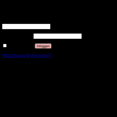
OPSLAAN & ACCEPTEREN
Inloggen
Gebruikersnaam of e-mailadres
*
Wachtwoord
*
Onthouden
Inloggen
Wachtwoord vergeten?