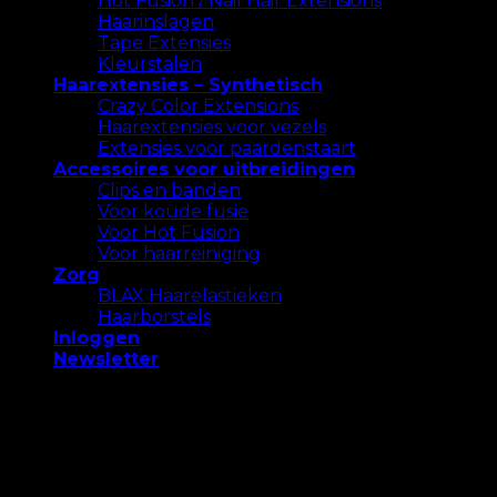
Hot Fusion / Nail Hair Extensions
Haarinslagen
Tape Extensies
Kleurstalen
Haarextensies – Synthetisch
Crazy Color Extensions
Haarextensies voor vezels
Extensies voor paardenstaart
Accessoires voor uitbreidingen
Clips en banden
Voor koude fusie
Voor Hot Fusion
Voor haarreiniging
Zorg
BLAX Haarelastieken
Haarborstels
Inloggen
Newsletter
We gebruiken cookies op onze website om u de
meest relevante ervaring te bieden. Accepteer alle
cookies of klik op "Instellingen" om een ​​
gecontroleerde toestemming te geven.