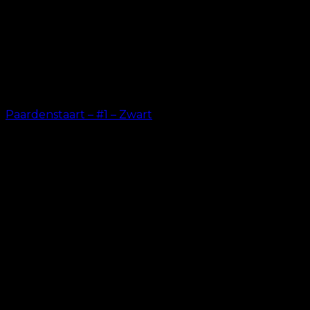
Paardenstaart – #1 – Zwart
kr.
199.00