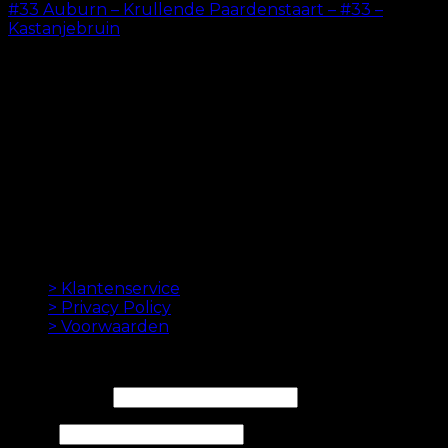
#33 Auburn – Krullende Paardenstaart – #33 –
Kastanjebruin
kr.
199.00
ORIGINELE HAAREXTENSIES SINDS 2012
Oak Hair is een van Scandinavië's leidende
haarverlenging bedrijven. Sinds de lancering van
onze eerste online winkel in 2012 is ons doel om u de
beste hairextensions aan te bieden. Hoge kwaliteit en
gemaakt tot in de perfectie. We houden ervan om je
haar er goed uit te laten zien. Altijd met een snelle
levering, geweldige klantenservice en veilige
betaling.
INFORMATION
> Klantenservice
> Privacy Policy
> Voorwaarden
NIEUWSBRIEF
E-mailadres*
Naam