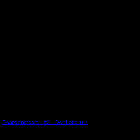
Paardenstaart – #2 – Donkerbruin
kr.
199.00