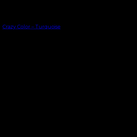
Crazy Color – Turquoise
kr.
49.00