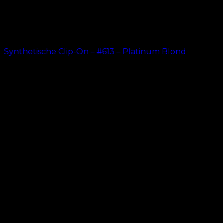
Synthetische Clip-On – #613 – Platinum Blond
kr.
199.00