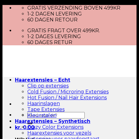
Skip
GRATIS VERZENDING BOVEN 499KR
to
1-2 DAGEN LEVERING
content
60 DAGEN RETOUR
GRATIS FRAGT OVER 499KR.
1-2 DAGES LEVERING
60 DAGES RETUR
Haarextensies – Echt
Clip op extensies
Cold Fusion / Microring Extensies
Hot Fusion / Nail Hair Extensions
Haarinslagen
Tape Extensies
Zoeken
Kleurstalen
naar:
Haarextensies – Synthetisch
Crazy Color Extensions
kr.
0.00
Haarextensies voor vezels
Extensies voor paardenstaart