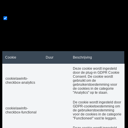
Maar als u zich afmeldt voor sommige van deze
cookies, kan dit uw browse-ervaring beïnvloeden.
Vereist
Vereist
Altijd ingeschakeld
Noodzakelijke cookies zijn absoluut noodzakelijk om
de website goed te laten functioneren. Deze cookies
zorgen anoniem voor basisfunctionaliteiten en
beveiligingsfuncties van de website.
Cookie
Duur
Beschrijving
Deze cookie wordt ingesteld
door de plug-in GDPR Cookie
Consent. De cookie wordt
cookielawinfo-
gebruikt om de
checkbox-analytics
gebruikerstoestemming voor
de cookies in de categorie
"Analytics" op te slaan.
De cookie wordt ingesteld door
GDPR-cookietoestemming om
cookielawinfo-
de gebruikerstoestemming
checkbox-functional
voor de cookies in de categorie
"Functioneel" vast te leggen.
Deze cookie wordt ingesteld