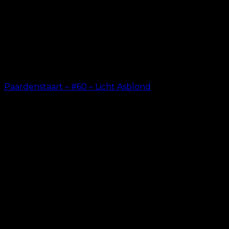
Paardenstaart – #60 – Licht Asblond
kr.
199.00