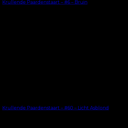
Krullende Paardenstaart – #6 – Bruin
kr.
199.00
Krullende Paardenstaart – #60 – Licht Asblond
kr.
199.00