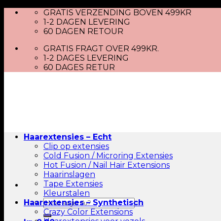
Skip
GRATIS VERZENDING BOVEN 499KR
to
1-2 DAGEN LEVERING
content
60 DAGEN RETOUR
GRATIS FRAGT OVER 499KR.
1-2 DAGES LEVERING
60 DAGES RETUR
Haarextensies – Echt
Clip op extensies
Cold Fusion / Microring Extensies
Hot Fusion / Nail Hair Extensions
Haarinslagen
Tape Extensies
Kleurstalen
Zoeken
Haarextensies – Synthetisch
naar:
Crazy Color Extensions