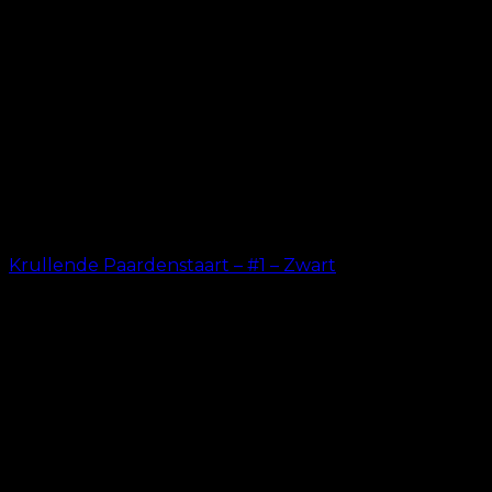
Krullende Paardenstaart – #1 – Zwart
kr.
199.00