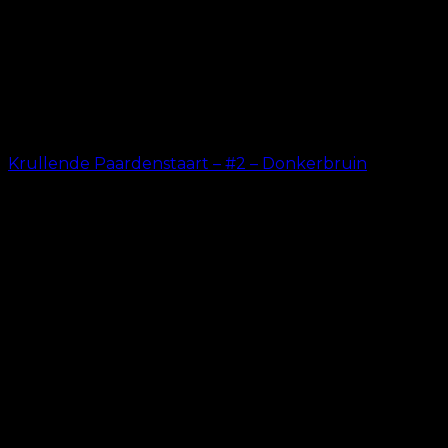
Krullende Paardenstaart – #2 – Donkerbruin
kr.
199.00