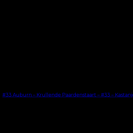
#33 Auburn – Krullende Paardenstaart – #33 – Kastan
kr.
199.00