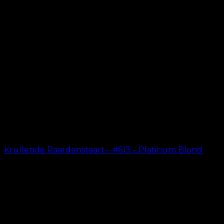
Krullende Paardenstaart – #613 – Platinum Blond
kr.
199.00