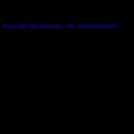
Krullende Paardenstaart – #4 – Chokoladebruin
kr.
199.00