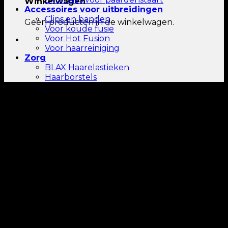
Winkelwagen
Accessoires voor uitbreidingen
Clips en banden
Geen producten in de winkelwagen.
Voor koude fusie
Voor Hot Fusion
Voor haarreiniging
Zorg
BLAX Haarelastieken
Haarborstels