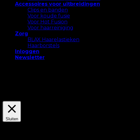
Accessoires voor uitbreidingen
Clips en banden
Voor koude fusie
Voor Hot Fusion
Voor haarreiniging
Zorg
BLAX Haarelastieken
Haarborstels
Inloggen
Newsletter
We gebruiken cookies op onze website om u de
meest relevante ervaring te bieden. Accepteer alle
cookies of klik op "Instellingen" om een ​​
gecontroleerde toestemming te geven.
Settings
Accepteer Alles
Sluiten
Privacyoverzicht