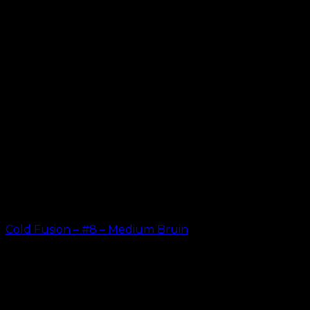
Cold Fusion – #8 – Medium Bruin
kr.
499.00
–
kr.
599.00