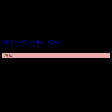
Clip-On – #1B – Naturlijk Zwart
kr.
499.00
–
kr.
749.00
-29%