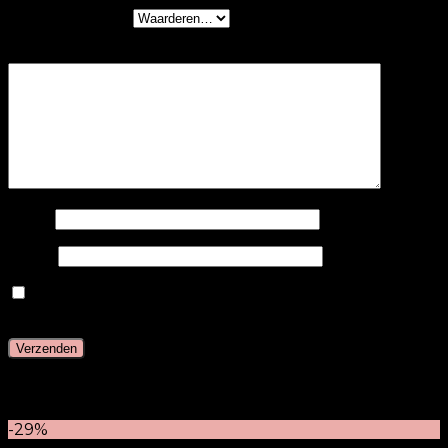
Je waardering
*
Je beoordeling
*
Naam
E-mail
Mijn naam, e-mail en site opslaan in deze browser
voor de volgende keer wanneer ik een reactie plaats.
Gerelateerde producten
-29%