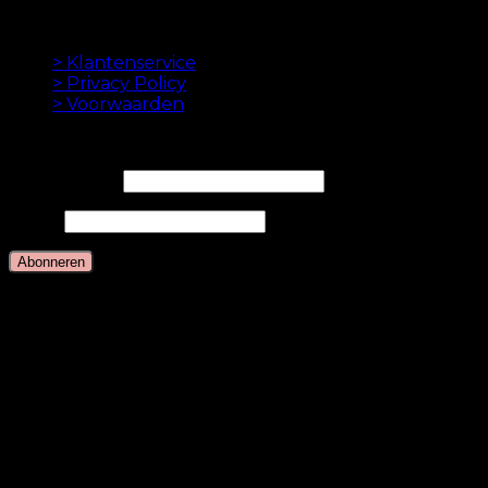
betaling.
INFORMATION
> Klantenservice
> Privacy Policy
> Voorwaarden
NIEUWSBRIEF
E-mailadres*
Naam
Talen
Nederlands
Deens
Engels
Duits
Zweeds