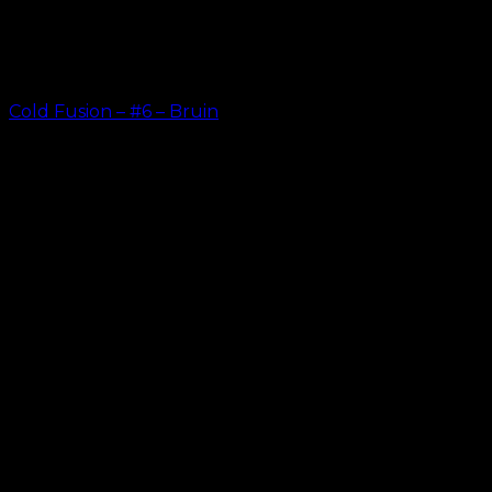
Cold Fusion – #6 – Bruin
kr.
499.00
–
kr.
599.00