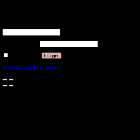
OPSLAAN & ACCEPTEREN
Inloggen
Gebruikersnaam of e-mailadres
*
Wachtwoord
*
Onthouden
Inloggen
Wachtwoord vergeten?