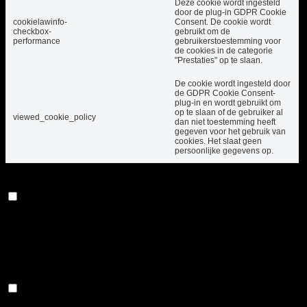
Deze cookie wordt ingesteld
door de plug-in GDPR Cookie
cookielawinfo-
Consent. De cookie wordt
checkbox-
gebruikt om de
performance
gebruikerstoestemming voor
de cookies in de categorie
"Prestaties" op te slaan.
De cookie wordt ingesteld door
de GDPR Cookie Consent-
plug-in en wordt gebruikt om
op te slaan of de gebruiker al
viewed_cookie_policy
dan niet toestemming heeft
gegeven voor het gebruik van
cookies. Het slaat geen
persoonlijke gegevens op.
Functioneel
Functioneel
Functionele cookies helpen bij het uitvoeren van
bepaalde functionaliteiten, zoals het delen van de
inhoud van de website op sociale mediaplatforms, het
verzamelen van feedback en andere functies van
derden.
Prestatie
Prestatie
Prestatiecookies worden gebruikt om de