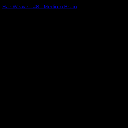
Hair Weave – #8 – Medium Bruin
kr.
599.00
–
kr.
649.00