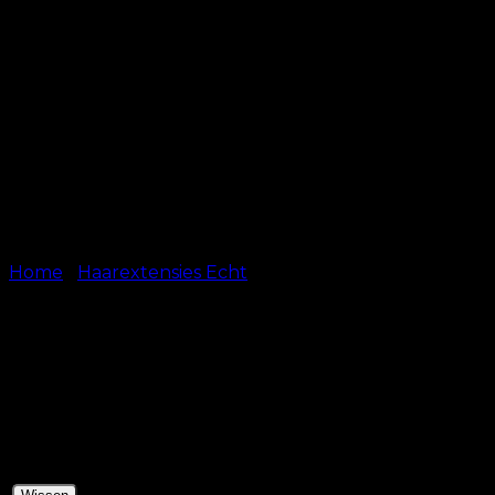
Home
/
Haarextensies Echt
Hair Weave – #6 – Bruin
kr.
599.00
–
kr.
649.00
50 cm
Length
60 cm (+20,17 €)