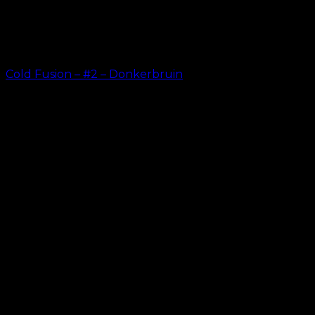
Cold Fusion – #2 – Donkerbruin
kr.
499.00
–
kr.
599.00