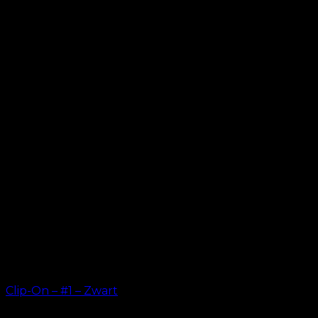
Clip-On – #1 – Zwart
kr.
499.00
–
kr.
749.00