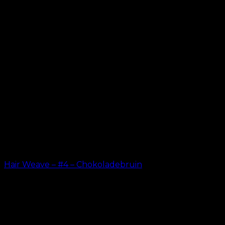
Hair Weave – #4 – Chokoladebruin
kr.
599.00
–
kr.
649.00