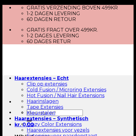
Skip
GRATIS VERZENDING BOVEN 499KR
to
1-2 DAGEN LEVERING
content
60 DAGEN RETOUR
GRATIS FRAGT OVER 499KR.
1-2 DAGES LEVERING
60 DAGES RETUR
Haarextensies – Echt
Clip op extensies
Cold Fusion / Microring Extensies
Hot Fusion / Nail Hair Extensions
Haarinslagen
Tape Extensies
Zoeken
Kleurstalen
naar:
Haarextensies – Synthetisch
Crazy Color Extensions
kr.
0.00
Haarextensies voor vezels
Extensies voor paardenstaart