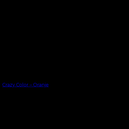
Crazy Color – Oranje
kr.
49.00