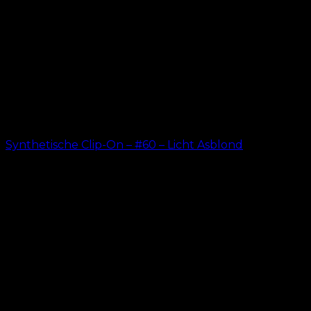
Synthetische Clip-On – #60 – Licht Asblond
kr.
199.00