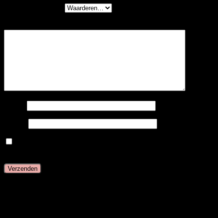
Je waardering
*
Je beoordeling
*
Naam
E-mail
Mijn naam, e-mail en site opslaan in deze browser
voor de volgende keer wanneer ik een reactie plaats.
Gerelateerde producten