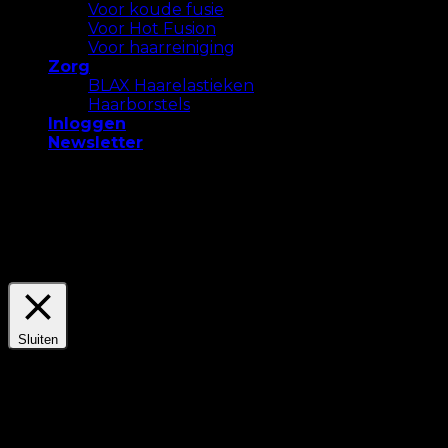
Voor koude fusie
Voor Hot Fusion
Voor haarreiniging
Zorg
BLAX Haarelastieken
Haarborstels
Inloggen
Newsletter
We gebruiken cookies op onze website om u de
meest relevante ervaring te bieden. Accepteer alle
cookies of klik op "Instellingen" om een ​​
gecontroleerde toestemming te geven.
Settings
Accepteer Alles
Sluiten
Privacyoverzicht
Deze website maakt gebruik van cookies om uw
ervaring te verbeteren terwijl u door de website