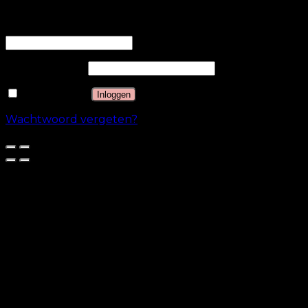
Inloggen
Gebruikersnaam of e-mailadres
*
Wachtwoord
*
Onthouden
Inloggen
Wachtwoord vergeten?