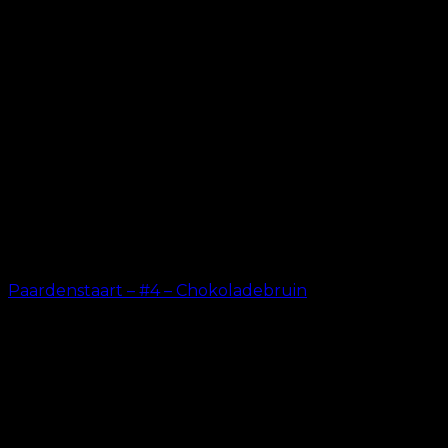
Paardenstaart – #4 – Chokoladebruin
kr.
199.00