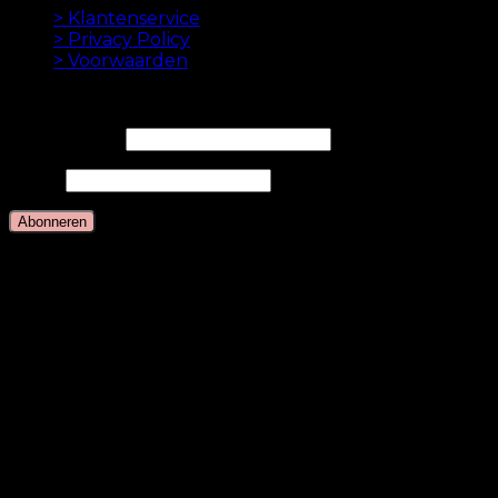
> Klantenservice
> Privacy Policy
> Voorwaarden
NIEUWSBRIEF
E-mailadres*
Naam
Talen
Nederlands
Deens
Engels
Duits
Zweeds