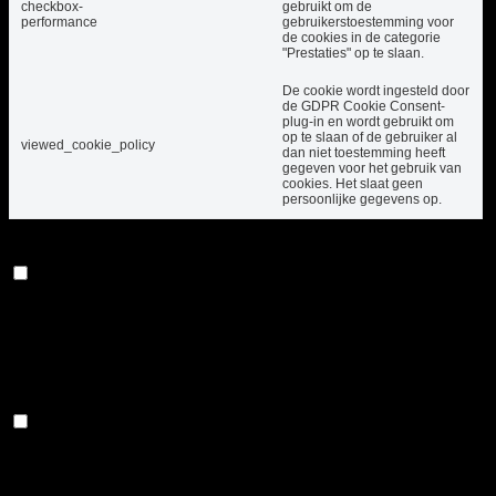
checkbox-
gebruikt om de
performance
gebruikerstoestemming voor
de cookies in de categorie
"Prestaties" op te slaan.
De cookie wordt ingesteld door
de GDPR Cookie Consent-
plug-in en wordt gebruikt om
op te slaan of de gebruiker al
viewed_cookie_policy
dan niet toestemming heeft
gegeven voor het gebruik van
cookies. Het slaat geen
persoonlijke gegevens op.
Functioneel
Functioneel
Functionele cookies helpen bij het uitvoeren van
bepaalde functionaliteiten, zoals het delen van de
inhoud van de website op sociale mediaplatforms, het
verzamelen van feedback en andere functies van
derden.
Prestatie
Prestatie
Prestatiecookies worden gebruikt om de
belangrijkste prestatie-indexen van de website te
begrijpen en te analyseren, wat helpt bij het leveren