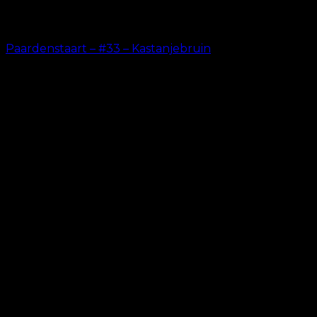
Paardenstaart – #33 – Kastanjebruin
kr.
199.00