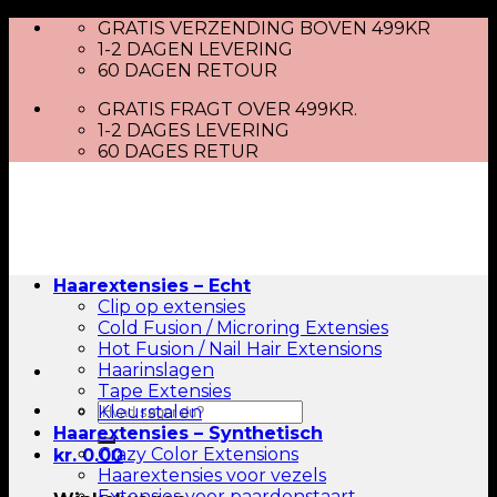
Skip
GRATIS VERZENDING BOVEN 499KR
to
1-2 DAGEN LEVERING
content
60 DAGEN RETOUR
GRATIS FRAGT OVER 499KR.
1-2 DAGES LEVERING
60 DAGES RETUR
Haarextensies – Echt
Clip op extensies
Cold Fusion / Microring Extensies
Hot Fusion / Nail Hair Extensions
Haarinslagen
Tape Extensies
Zoeken
Kleurstalen
naar:
Haarextensies – Synthetisch
Crazy Color Extensions
kr.
0.00
Haarextensies voor vezels
Extensies voor paardenstaart