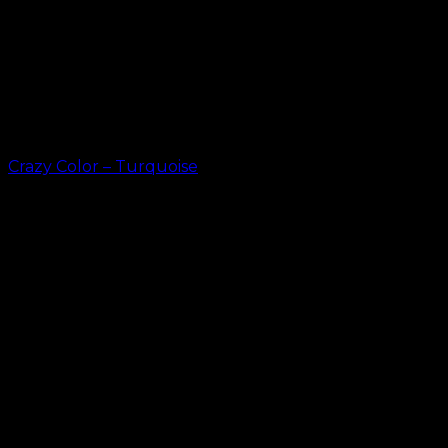
Crazy Color – Turquoise
kr.
49.00