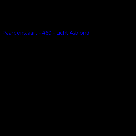
Paardenstaart – #60 – Licht Asblond
kr.
199.00