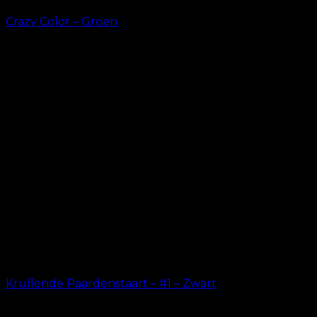
Crazy Color – Groen
kr.
49.00
Krullende Paardenstaart – #1 – Zwart
kr.
199.00