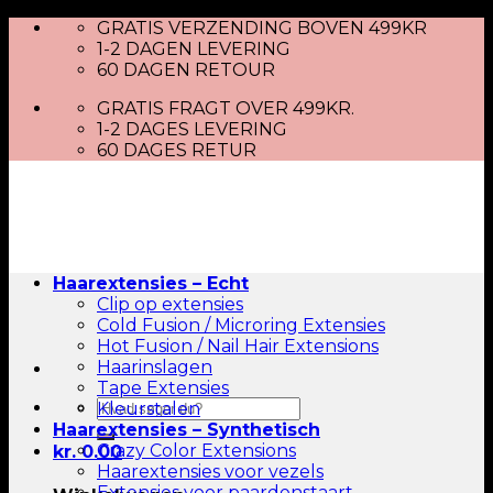
Skip
GRATIS VERZENDING BOVEN 499KR
to
1-2 DAGEN LEVERING
content
60 DAGEN RETOUR
GRATIS FRAGT OVER 499KR.
1-2 DAGES LEVERING
60 DAGES RETUR
Haarextensies – Echt
Clip op extensies
Cold Fusion / Microring Extensies
Hot Fusion / Nail Hair Extensions
Haarinslagen
Tape Extensies
Zoeken
Kleurstalen
naar:
Haarextensies – Synthetisch
Crazy Color Extensions
kr.
0.00
Haarextensies voor vezels
Extensies voor paardenstaart