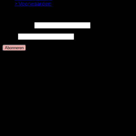
> Voorwaarden
NIEUWSBRIEF
E-mailadres*
Naam
Talen
Nederlands
Deens
Engels
Duits
Zweeds