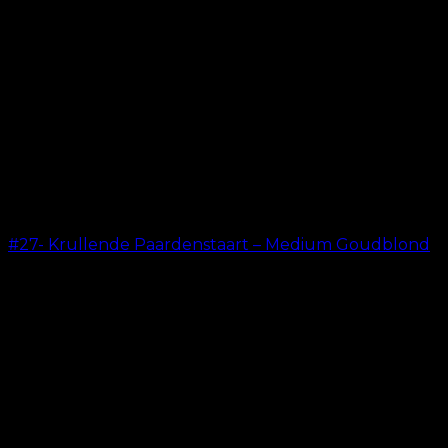
#27- Krullende Paardenstaart – Medium Goudblond
kr.
199.00