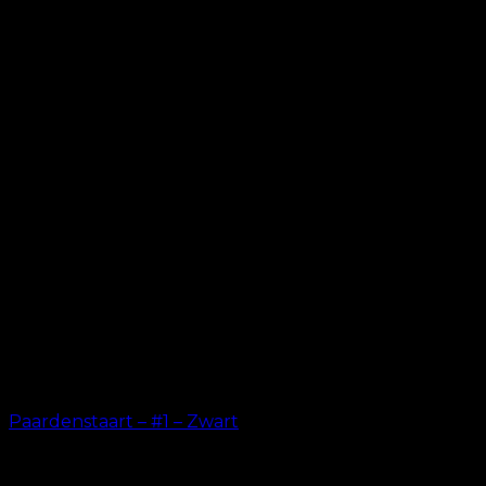
Paardenstaart – #1 – Zwart
kr.
199.00