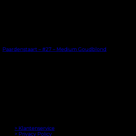
Paardenstaart – #27 – Medium Goudblond
kr.
199.00
ORIGINELE HAAREXTENSIES SINDS 2012
Oak Hair is een van Scandinavië's leidende
haarverlenging bedrijven. Sinds de lancering van
onze eerste online winkel in 2012 is ons doel om u de
beste hairextensions aan te bieden. Hoge kwaliteit en
gemaakt tot in de perfectie. We houden ervan om je
haar er goed uit te laten zien. Altijd met een snelle
levering, geweldige klantenservice en veilige
betaling.
INFORMATION
> Klantenservice
> Privacy Policy