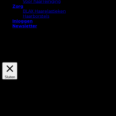
Voor haarreiniging
Zorg
BLAX Haarelastieken
Haarborstels
Inloggen
Newsletter
We gebruiken cookies op onze website om u de
meest relevante ervaring te bieden. Accepteer alle
cookies of klik op "Instellingen" om een ​​
gecontroleerde toestemming te geven.
Settings
Accepteer Alles
Sluiten
Privacyoverzicht
Deze website maakt gebruik van cookies om uw
ervaring te verbeteren terwijl u door de website
navigeert. Hiervan worden de cookies die als
noodzakelijk zijn gecategoriseerd, in uw browser