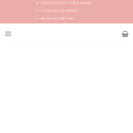
Skip
GRATIS FRAGT OVER 499KR.
to
1-2 DAGES LEVERING
content
60 DAGES RETUR