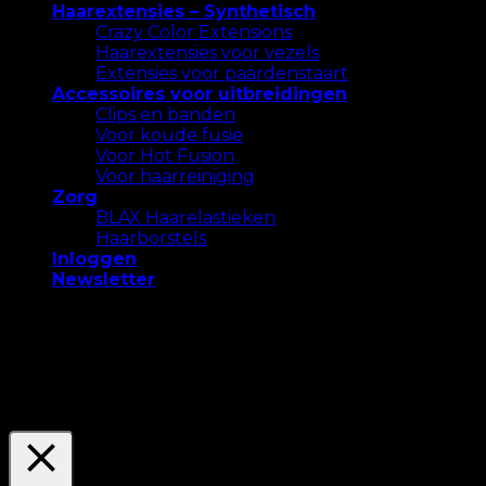
Haarextensies – Synthetisch
Crazy Color Extensions
Haarextensies voor vezels
Extensies voor paardenstaart
Accessoires voor uitbreidingen
Clips en banden
Voor koude fusie
Voor Hot Fusion
Voor haarreiniging
Zorg
BLAX Haarelastieken
Haarborstels
Inloggen
Newsletter
We gebruiken cookies op onze website om u de
meest relevante ervaring te bieden. Accepteer alle
cookies of klik op "Instellingen" om een ​​
gecontroleerde toestemming te geven.
Settings
Accepteer Alles