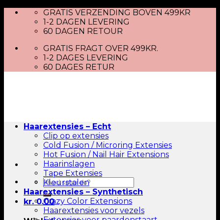
Skip
GRATIS VERZENDING BOVEN 499KR
to
1-2 DAGEN LEVERING
content
60 DAGEN RETOUR
GRATIS FRAGT OVER 499KR.
1-2 DAGES LEVERING
60 DAGES RETUR
Haarextensies – Echt
Clip op extensies
Cold Fusion / Microring Extensies
Hot Fusion / Nail Hair Extensions
Haarinslagen
Tape Extensies
Zoeken
Kleurstalen
naar:
Haarextensies – Synthetisch
Crazy Color Extensions
kr.
0.00
Haarextensies voor vezels
Extensies voor paardenstaart