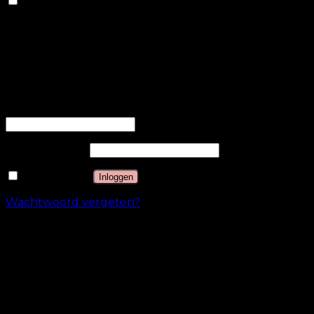
Anderen
Andere niet-gecategoriseerde cookies zijn cookies die
worden geanalyseerd en die nog niet in een
categorie zijn ingedeeld.
OPSLAAN & ACCEPTEREN
Inloggen
Gebruikersnaam of e-mailadres
*
Wachtwoord
*
Onthouden
Inloggen
Wachtwoord vergeten?