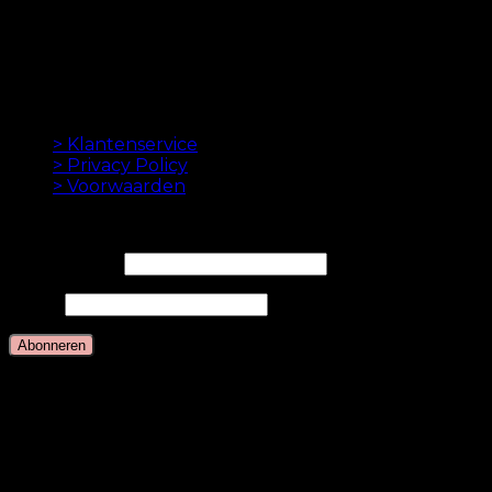
beste hairextensions aan te bieden. Hoge kwaliteit en
gemaakt tot in de perfectie. We houden ervan om je
haar er goed uit te laten zien. Altijd met een snelle
levering, geweldige klantenservice en veilige
betaling.
INFORMATION
> Klantenservice
> Privacy Policy
> Voorwaarden
NIEUWSBRIEF
E-mailadres*
Naam
Talen
Nederlands
Deens
Engels
Duits