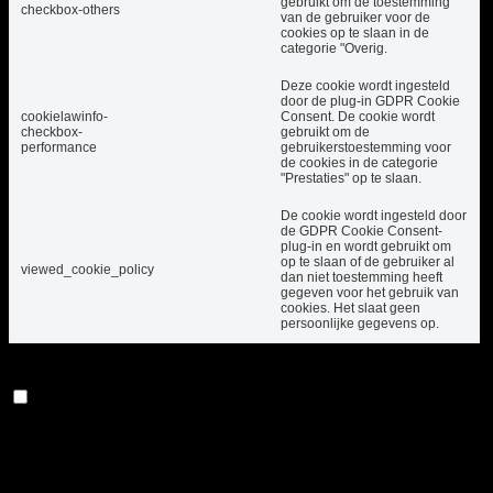
gebruikt om de toestemming
checkbox-others
van de gebruiker voor de
cookies op te slaan in de
categorie "Overig.
Deze cookie wordt ingesteld
door de plug-in GDPR Cookie
cookielawinfo-
Consent. De cookie wordt
checkbox-
gebruikt om de
performance
gebruikerstoestemming voor
de cookies in de categorie
"Prestaties" op te slaan.
De cookie wordt ingesteld door
de GDPR Cookie Consent-
plug-in en wordt gebruikt om
op te slaan of de gebruiker al
viewed_cookie_policy
dan niet toestemming heeft
gegeven voor het gebruik van
cookies. Het slaat geen
persoonlijke gegevens op.
Functioneel
Functioneel
Functionele cookies helpen bij het uitvoeren van
bepaalde functionaliteiten, zoals het delen van de
inhoud van de website op sociale mediaplatforms, het
verzamelen van feedback en andere functies van