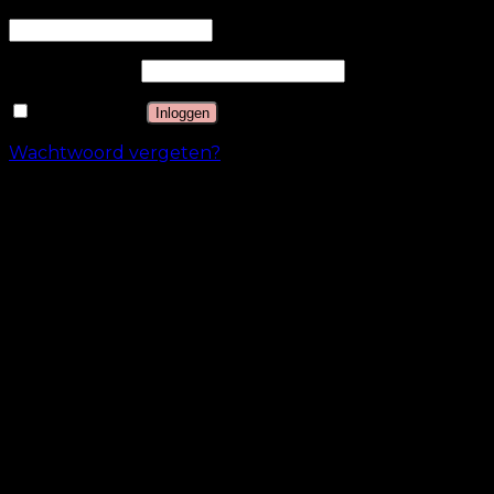
Gebruikersnaam of e-mailadres
*
Wachtwoord
*
Onthouden
Inloggen
Wachtwoord vergeten?