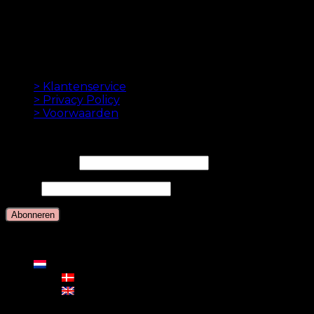
gemaakt tot in de perfectie. We houden ervan om je
haar er goed uit te laten zien. Altijd met een snelle
levering, geweldige klantenservice en veilige
betaling.
INFORMATION
> Klantenservice
> Privacy Policy
> Voorwaarden
NIEUWSBRIEF
E-mailadres*
Naam
Talen
Nederlands
Deens
Engels
Duits