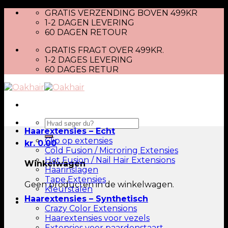
Skip
GRATIS VERZENDING BOVEN 499KR
to
1-2 DAGEN LEVERING
content
60 DAGEN RETOUR
GRATIS FRAGT OVER 499KR.
1-2 DAGES LEVERING
60 DAGES RETUR
Zoeken
Haarextensies – Echt
naar:
Clip op extensies
kr.
0.00
Cold Fusion / Microring Extensies
Hot Fusion / Nail Hair Extensions
Winkelwagen
Haarinslagen
Tape Extensies
Geen producten in de winkelwagen.
Kleurstalen
Haarextensies – Synthetisch
Crazy Color Extensions
Haarextensies voor vezels
Extensies voor paardenstaart