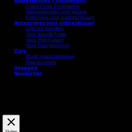
Haarextensies – Synthetisch
Crazy Color Extensions
Haarextensies voor vezels
Extensies voor paardenstaart
Accessoires voor uitbreidingen
Clips en banden
Voor koude fusie
Voor Hot Fusion
Voor haarreiniging
Zorg
BLAX Haarelastieken
Haarborstels
Inloggen
Newsletter
We gebruiken cookies op onze website om u de
meest relevante ervaring te bieden. Accepteer alle
cookies of klik op "Instellingen" om een ​​
gecontroleerde toestemming te geven.
Settings
Accepteer Alles
Sluiten