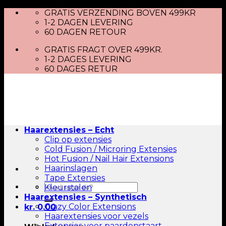
Skip
GRATIS VERZENDING BOVEN 499KR
to
1-2 DAGEN LEVERING
content
60 DAGEN RETOUR
GRATIS FRAGT OVER 499KR.
1-2 DAGES LEVERING
60 DAGES RETUR
Haarextensies – Echt
Clip op extensies
Cold Fusion / Microring Extensies
Hot Fusion / Nail Hair Extensions
Haarinslagen
Tape Extensies
Zoeken
Kleurstalen
naar:
Haarextensies – Synthetisch
Crazy Color Extensions
kr.
0.00
Haarextensies voor vezels
Extensies voor paardenstaart