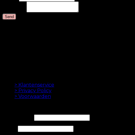
Message
*
Send
ORIGINELE HAAREXTENSIES SINDS 2012
Oak Hair is een van Scandinavië's leidende
haarverlenging bedrijven. Sinds de lancering van
onze eerste online winkel in 2012 is ons doel om u de
beste hairextensions aan te bieden. Hoge kwaliteit en
gemaakt tot in de perfectie. We houden ervan om je
haar er goed uit te laten zien. Altijd met een snelle
levering, geweldige klantenservice en veilige
betaling.
INFORMATION
> Klantenservice
> Privacy Policy
> Voorwaarden
NIEUWSBRIEF
E-mailadres*
Naam