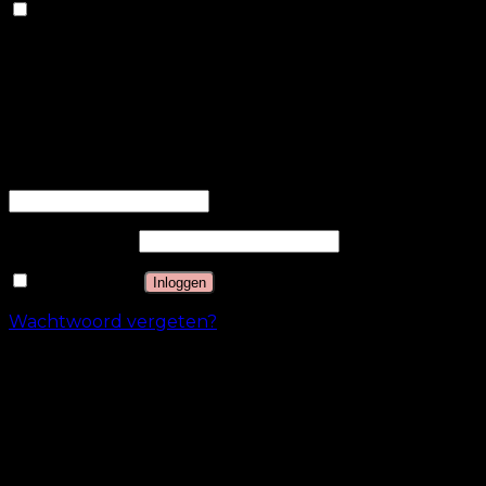
Anderen
Andere niet-gecategoriseerde cookies zijn cookies die
worden geanalyseerd en die nog niet in een
categorie zijn ingedeeld.
OPSLAAN & ACCEPTEREN
Inloggen
Gebruikersnaam of e-mailadres
*
Wachtwoord
*
Onthouden
Inloggen
Wachtwoord vergeten?