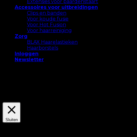
Extensies voor paardenstaart
Accessoires voor uitbreidingen
Clips en banden
Voor koude fusie
Voor Hot Fusion
Voor haarreiniging
Zorg
BLAX Haarelastieken
Haarborstels
Inloggen
Newsletter
We gebruiken cookies op onze website om u de
meest relevante ervaring te bieden. Accepteer alle
cookies of klik op "Instellingen" om een ​​
gecontroleerde toestemming te geven.
Settings
Accepteer Alles
Sluiten
Privacyoverzicht