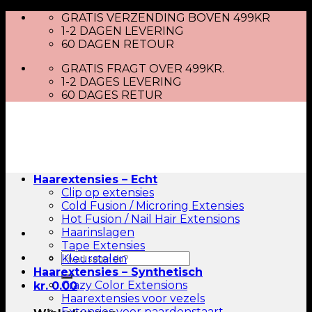
Skip
GRATIS VERZENDING BOVEN 499KR
to
1-2 DAGEN LEVERING
content
60 DAGEN RETOUR
GRATIS FRAGT OVER 499KR.
1-2 DAGES LEVERING
60 DAGES RETUR
Haarextensies – Echt
Clip op extensies
Cold Fusion / Microring Extensies
Hot Fusion / Nail Hair Extensions
Haarinslagen
Tape Extensies
Zoeken
Kleurstalen
naar:
Haarextensies – Synthetisch
Crazy Color Extensions
kr.
0.00
Haarextensies voor vezels
Extensies voor paardenstaart