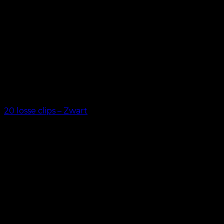
20 losse clips – Zwart
kr.
69.00