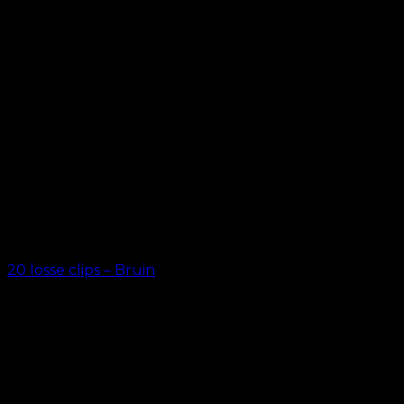
20 losse clips – Bruin
kr.
69.00