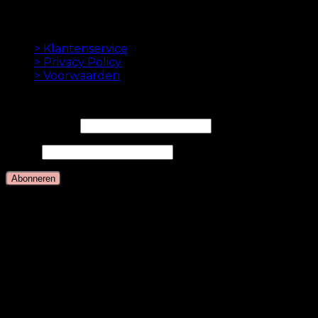
betaling.
INFORMATION
> Klantenservice
> Privacy Policy
> Voorwaarden
NIEUWSBRIEF
E-mailadres*
Naam
Talen
Nederlands
Deens
Engels
Duits
Zweeds